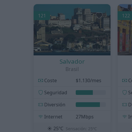
121
122
Salvador
Brasil
Coste
$1.130/mes
C
Seguridad
S
Diversión
D
Internet
27Mbps
I
☀️
25ºC
Sensación: 25ºC