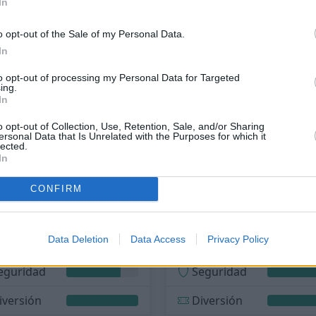
nternet
119Mbps
Internet
64Mbps
In
☀️
18ºC
⛅
22ºC
Sensación: 18ºC
Sensación: 22º
o opt-out of the Sale of my Personal Data.
In
to opt-out of processing my Personal Data for Targeted
139
ing.
In
o opt-out of Collection, Use, Retention, Sale, and/or Sharing
ersonal Data that Is Unrelated with the Purposes for which it
lected.
In
CONFIRM
Coimbra
Aveiro
Portugal
Portugal
Data Deletion
Data Access
Privacy Policy
oste
$2.340/mes
Coste
$2.282/
eguridad
Seguridad
iversión
Diversión