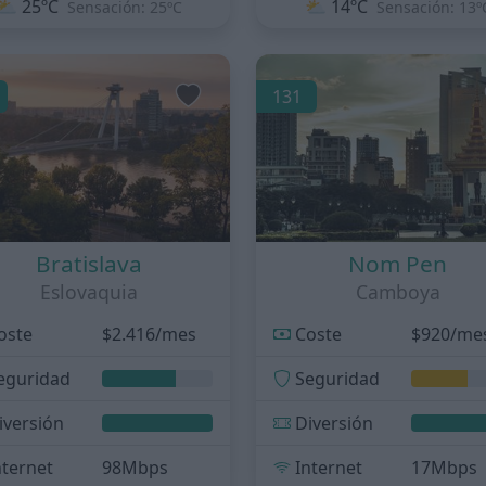
⛅
25ºC
⛅
14ºC
Sensación: 25ºC
Sensación: 13º
131
Bratislava
Nom Pen
Eslovaquia
Camboya
oste
$2.416/mes
Coste
$920/me
eguridad
Seguridad
iversión
Diversión
nternet
98Mbps
Internet
17Mbps