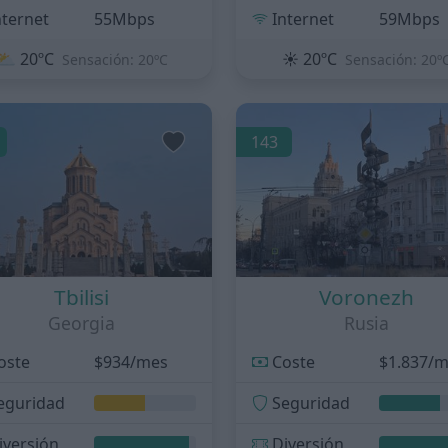
nternet
55Mbps
Internet
59Mbps
⛅
20ºC
☀️
20ºC
Sensación: 20ºC
Sensación: 20º
143
Tbilisi
Voronezh
Georgia
Rusia
oste
$934/mes
Coste
$1.837/
eguridad
Seguridad
iversión
Diversión