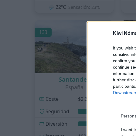
🌧️
22ºC
Sensación: 23ºC
133
134
Kiwi Nóm
If you wish 
sensitive in
confirm you
continue se
information 
Santander
further disc
España
participants
Downstream 
Coste
$2.351/mes
C
Seguridad
S
Persona
Diversión
D
I want t