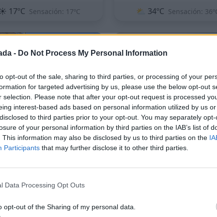
☀️
17ºC
⛅
34ºC
Sensación: 17ºC
Sensación: 36º
135
ada -
Do Not Process My Personal Information
to opt-out of the sale, sharing to third parties, or processing of your per
formation for targeted advertising by us, please use the below opt-out s
r selection. Please note that after your opt-out request is processed y
eing interest-based ads based on personal information utilized by us or
disclosed to third parties prior to your opt-out. You may separately opt-
Salamanca
Huelva
losure of your personal information by third parties on the IAB’s list of
España
España
. This information may also be disclosed by us to third parties on the
IA
Participants
that may further disclose it to other third parties.
oste
$2.118/mes
Coste
$2.219/
eguridad
Seguridad
l Data Processing Opt Outs
iversión
Diversión
o opt-out of the Sharing of my personal data.