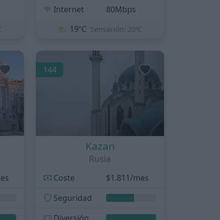
Internet
80Mbps
⛅
19ºC
C
Sensación: 20ºC
144
Kazan
Rusia
mes
Coste
$1.811/mes
Seguridad
Diversión