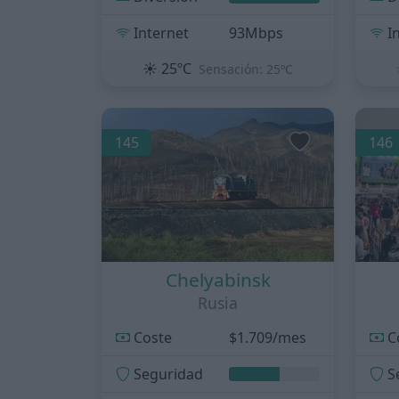
Internet
93Mbps
I
☀️
25ºC
Sensación: 25ºC
145
146
Chelyabinsk
Rusia
Coste
$1.709/mes
C
Seguridad
S