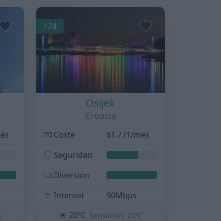
124
Osijek
Croacia
mes
Coste
$1.771/mes
Seguridad
Diversión
Internet
90Mbps
☀️
20ºC
C
Sensación: 20ºC