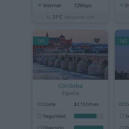
Internet
72Mbps
I
⛅
21ºC
Sensación: 22ºC
141
142
Córdoba
España
Coste
$2.151/mes
C
Seguridad
S
Diversión
D