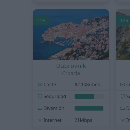
125
126
Dubrovnik
Croacia
Coste
$2.108/mes
C
Seguridad
S
Diversión
D
Internet
21Mbps
I