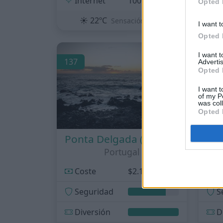
Internet
100Mbps
I
Opted 
☀️
22ºC
Sensación: 22ºC
I want t
Opted 
I want 
137
138
Advertis
Opted 
I want t
of my P
was col
Opted 
Ponta Delgada (Azores)
Portugal
Coste
$2.197/mes
C
Seguridad
S
Diversión
D