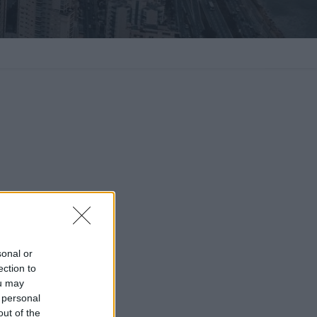
sonal or
ection to
ou may
 personal
out of the