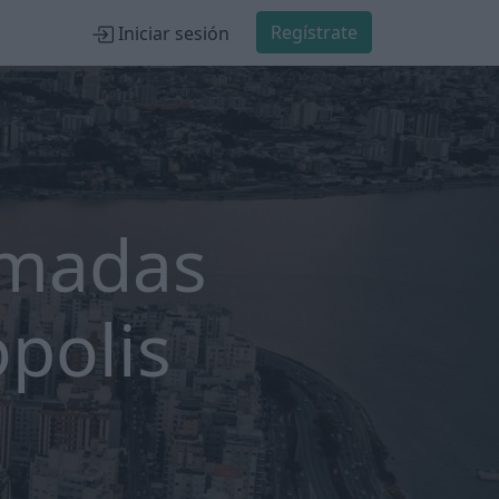
Regístrate
Iniciar sesión
ómadas
ópolis