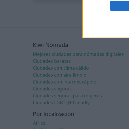
Kiwi Nómada
Mejores ciudades para nómadas digitales
Ciudades baratas
Ciudades con clima cálido
Ciudades con aire limpio
Ciudades con internet rápido
Ciudades seguras
Ciudades seguras para mujeres
Ciudades LGBTQ+ friendly
Por localización
África