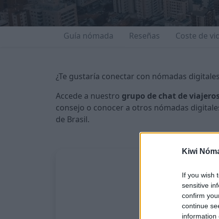
Guía nómada
Reseñas
Coste de vi
¿Te gustaría conectar con nómadas digitales
Accede a nuestro
grupo de chat de viajeros
consejo o conocer a otros nómadas digitales
de Brasil.
Kiwi Nóm
If you wish 
sensitive in
confirm you
continue se
information 