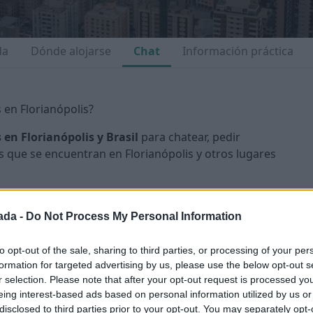
da
Dónde alojarse
Chat
Información práctica
 en Florianópolis?
 en Florianópolis y Brasil
para chatear, pedir
 que se encuentran en Florianópolis y otros lugares
ada -
Do Not Process My Personal Information
to opt-out of the sale, sharing to third parties, or processing of your per
formation for targeted advertising by us, please use the below opt-out s
r selection. Please note that after your opt-out request is processed y
eing interest-based ads based on personal information utilized by us or
disclosed to third parties prior to your opt-out. You may separately opt-