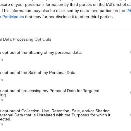
losure of your personal information by third parties on the IAB’s list of
. This information may also be disclosed by us to third parties on the
IA
Participants
that may further disclose it to other third parties.
n Florianópolis y Brasil
ajeros (en la plataforma gruposviajeros.com), y
l Data Processing Opt Outs
polis y Brasil.
o opt-out of the Sharing of my personal data.
 experiencias, preguntar dudas, etc. y chatear
In
n Brasil.
o opt-out of the Sale of my Personal Data.
In
ceder al grupo
to opt-out of processing my Personal Data for Targeted
ing.
á a gruposviajeros.com)
In
o opt-out of Collection, Use, Retention, Sale, and/or Sharing
ersonal Data that Is Unrelated with the Purposes for which it
lected.
In