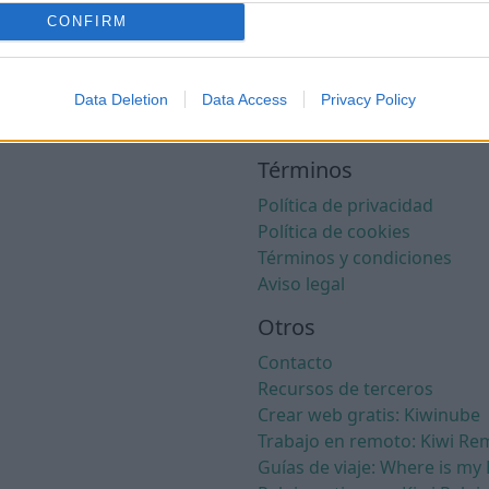
CONFIRM
Data Deletion
Data Access
Privacy Policy
Términos
Política de privacidad
Política de cookies
Términos y condiciones
Aviso legal
Otros
Contacto
Recursos de terceros
Crear web gratis: Kiwinube
Trabajo en remoto: Kiwi Re
Guías de viaje: Where is my 