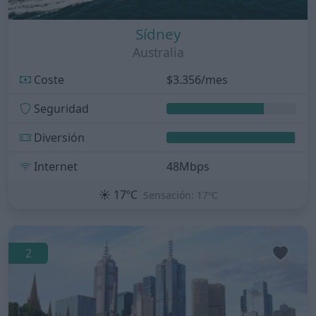
Sídney
Australia
Coste
$3.356/mes
Seguridad
Diversión
Internet
48Mbps
☀️
17ºC
Sensación: 17ºC
2