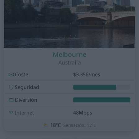
Melbourne
Australia
Coste
$3.356/mes
Seguridad
Diversión
Internet
48Mbps
⛅
18ºC
Sensación: 17ºC