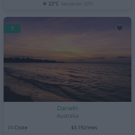
☀️
22ºC
Sensación: 22ºC
7
Darwin
Australia
Coste
$3.192/mes