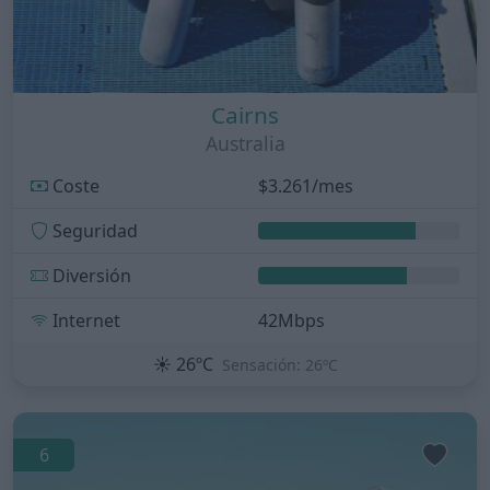
Cairns
Australia
Coste
$3.261/mes
Seguridad
Diversión
Internet
42Mbps
☀️
26ºC
Sensación: 26ºC
6