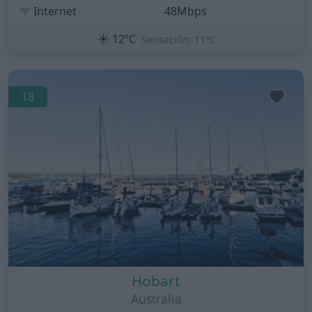
Internet
48Mbps
☀️
12ºC
Sensación: 11ºC
18
Hobart
Australia