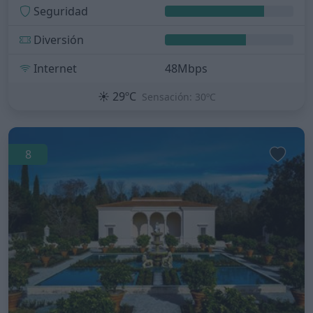
Seguridad
Diversión
Internet
48Mbps
☀️
29ºC
Sensación: 30ºC
8