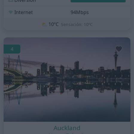
Internet
94Mbps
⛅
10ºC
Sensación: 10ºC
4
Auckland