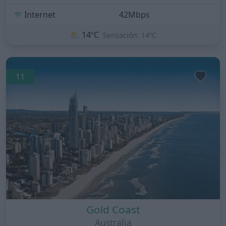
Internet
42Mbps
⛅
14ºC
Sensación: 14ºC
11
Gold Coast
Australia