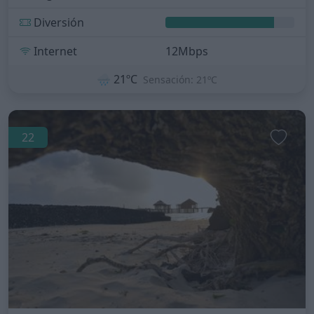
Diversión
Internet
12Mbps
🌧️
21ºC
Sensación: 21ºC
22