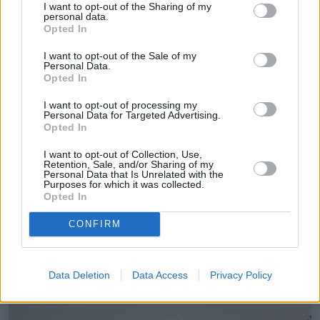
I want to opt-out of the Sharing of my
personal data.
Opted In
I want to opt-out of the Sale of my
Perth
Personal Data.
Opted In
Australia
I want to opt-out of processing my
Coste
$4.610/mes
Personal Data for Targeted Advertising.
Opted In
Seguridad
I want to opt-out of Collection, Use,
Retention, Sale, and/or Sharing of my
Diversión
Personal Data that Is Unrelated with the
Purposes for which it was collected.
Opted In
Internet
43Mbps
CONFIRM
🌧️
10ºC
Sensación: 6ºC
Data Deletion
Data Access
Privacy Policy
13