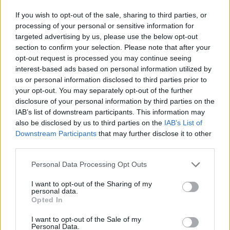
Comida en un restaurante
If you wish to opt-out of the sale, sharing to third parties, or
$5,04
barato
processing of your personal or sensitive information for
targeted advertising by us, please use the below opt-out
Comida en un restaurante barato para 1 persona en Busan.
section to confirm your selection. Please note that after your
opt-out request is processed you may continue seeing
interest-based ads based on personal information utilized by
Comida en un restaurante
us or personal information disclosed to third parties prior to
$16,20
medio
your opt-out. You may separately opt-out of the further
disclosure of your personal information by third parties on the
Comida en un restaurante medio para 1 persona en Busan.
IAB’s list of downstream participants. This information may
also be disclosed by us to third parties on the
IAB’s List of
Downstream Participants
that may further disclose it to other
Capuccino
$2,94
third parties.
Refresco o agua
$1,19
Personal Data Processing Opt Outs
I want to opt-out of the Sharing of my
personal data.
Cerveza (0,5L)
$2,64
Opted In
I want to opt-out of the Sale of my
Entrada de cine
$7,92
Personal Data.