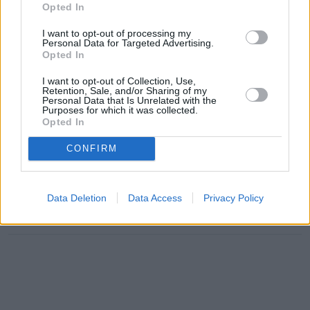
Opted In
I want to opt-out of processing my
Personal Data for Targeted Advertising.
Deporte
Opted In
I want to opt-out of Collection, Use,
Abono mensual a un gimnasio
$59,67
Retention, Sale, and/or Sharing of my
Personal Data that Is Unrelated with the
Purposes for which it was collected.
Opted In
Salario
CONFIRM
Salario mensual
$1.812/mes
Data Deletion
Data Access
Privacy Policy
Salario neto mensual medio de un local en Busan.