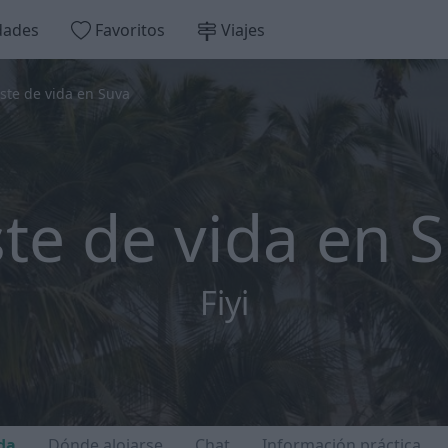
dades
Favoritos
Viajes
ste de vida en Suva
te de vida en 
Fiyi
da
Dónde alojarse
Chat
Información práctica