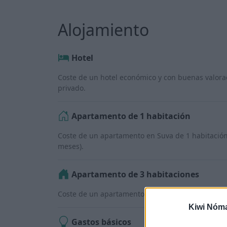
Alojamiento
Hotel
Coste de un hotel económico y con buenas valor
privado.
Apartamento de 1 habitación
Coste de un apartamento en Suva de 1 habitación 
meses).
Apartamento de 3 habitaciones
Coste de un apartamento de 3 habitaciones en el 
Kiwi Nóm
Gastos básicos