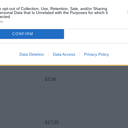
$18,61
o opt-out of Collection, Use, Retention, Sale, and/or Sharing
ersonal Data that Is Unrelated with the Purposes for which it
en Suva.
lected.
In
$2,69
CONFIRM
$1,10
Data Deletion
Data Access
Privacy Policy
$2,80
$3,96
$27,05