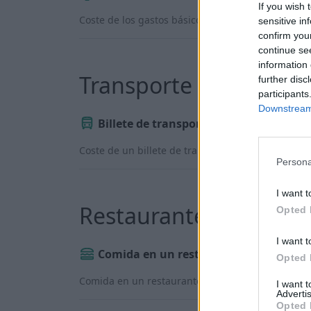
If you wish 
Coste de los gastos básicos mensuales de un apart
sensitive in
confirm you
continue se
information 
Transporte
further disc
participants
Downstream 
Billete de transporte público
Coste de un billete de transporte público de 1 via
Persona
I want t
Restaurantes y ocio
Opted 
I want t
Comida en un restaurante barato
Opted 
Comida en un restaurante barato para 1 persona
I want 
Advertis
Opted 