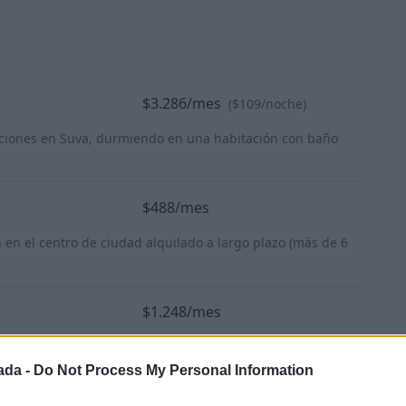
$3.286/mes
($109/noche)
aciones en Suva, durmiendo en una habitación con baño
$488/mes
en el centro de ciudad alquilado a largo plazo (más de 6
$1.248/mes
centro de ciudad alquilado a largo plazo (más de 6 meses).
ada -
Do Not Process My Personal Information
$84/mes