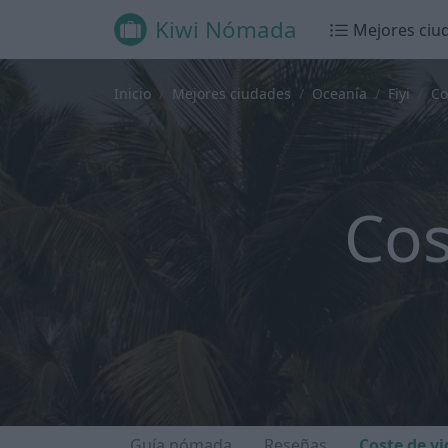
Kiwi Nómada
Mejores ciu
Inicio
Mejores ciudades
Oceanía
Fiyi
Co
Cos
Guía nómada
Reseñas
Coste de vi