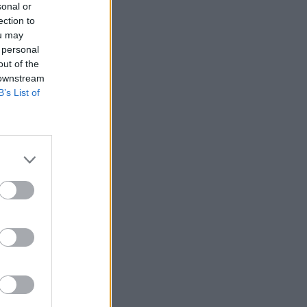
sonal or
ection to
ou may
 personal
out of the
 downstream
B’s List of