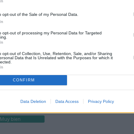
In
Bien
o opt-out of the Sale of my Personal Data.
 o grupos LGBTQ+.
In
to opt-out of processing my Personal Data for Targeted
ing.
In
o opt-out of Collection, Use, Retention, Sale, and/or Sharing
ersonal Data that Is Unrelated with the Purposes for which it
uy bien
lected.
In
CONFIRM
Muy bien
Data Deletion
Data Access
Privacy Policy
Muy bien