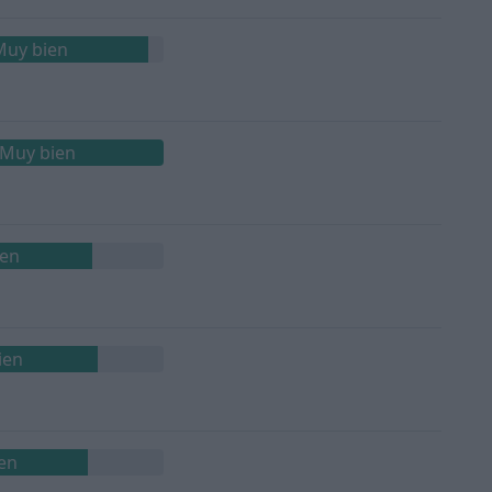
Muy bien
Muy bien
ien
ien
en