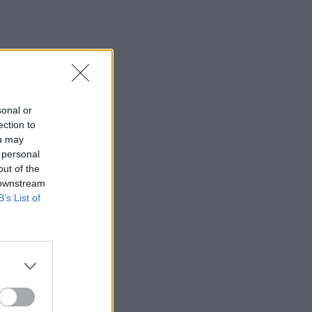
sonal or
ection to
ou may
 personal
out of the
 downstream
B’s List of