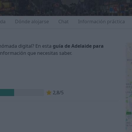
ida
Dónde alojarse
Chat
Información práctica
 nómada digital? En esta
guía de Adelaide para
información que necesitas saber.
n
2,8/5