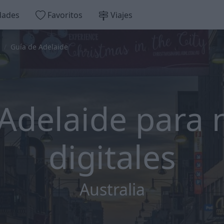
dades
Favoritos
Viajes
Guía de Adelaide
 Adelaide para
digitales
Australia