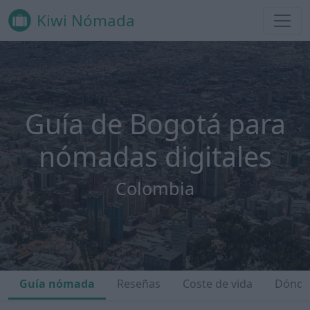
Kiwi Nómada
Guía de Bogotá para
nómadas digitales
Colombia
Guía nómada
Reseñas
Coste de vida
Dónde 