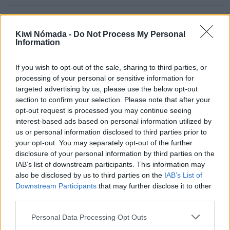
Mercados
Muy bien
Kiwi Nómada -
Do Not Process My Personal
¿Hay tiendas de alimentos o supermercados?
Information
If you wish to opt-out of the sale, sharing to third parties, or
processing of your personal or sensitive information for
targeted advertising by us, please use the below opt-out
Bogotá para nómadas digitales
section to confirm your selection. Please note that after your
opt-out request is processed you may continue seeing
Una vez detallados los puntos anteriores, ¿Bogotá
interest-based ads based on personal information utilized by
us or personal information disclosed to third parties prior to
es un buen lugar para vivir como nómada digital?
your opt-out. You may separately opt-out of the further
Con una puntuación de 4,2/5,
Bogotá es un buen
disclosure of your personal information by third parties on the
IAB’s list of downstream participants. This information may
lugar para vivir como nómada digital
.
also be disclosed by us to third parties on the
IAB’s List of
Downstream Participants
that may further disclose it to other
third parties.
Puntos a favor y puntos en
contra
Personal Data Processing Opt Outs