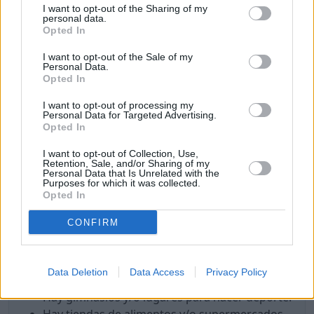
I want to opt-out of the Sharing of my
personal data.
A continuación, vamos a listar algunos puntos a
Opted In
favor y puntos de Bogotá para vivir como nómada
digital.
I want to opt-out of the Sale of my
Personal Data.
Opted In
Puntos a favor
I want to opt-out of processing my
Buen coste de vida.
Personal Data for Targeted Advertising.
Opted In
Buena calidad del aire (hoy).
Internet rápido.
I want to opt-out of Collection, Use,
Buena sanidad y hospitales.
Retention, Sale, and/or Sharing of my
Personal Data that Is Unrelated with the
Es seguro para las mujeres.
Purposes for which it was collected.
LGBTQ+ friendly.
Opted In
Hay una buena oferta gastronómica.
CONFIRM
Hay lugares para tomar café o té.
Hay lugares y eventos de cultura y ocio.
Hay lugares de interés que visitar.
Data Deletion
Data Access
Privacy Policy
Hay lugares para ir de compras.
Hay gimnasios y/o lugares para hacer deporte.