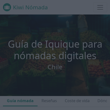
Kiwi Nómada
Guía de Iquique para
nómadas digitales
Chile
Guía nómada
Reseñas
Coste de vida
Dónde 