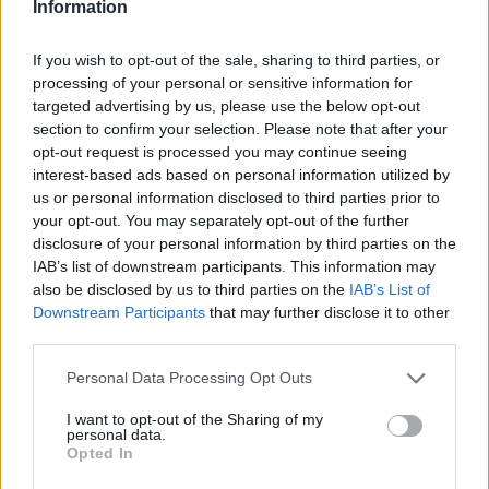
Information
Una vez detallados los puntos anteriores, ¿Iquique
es un buen lugar para vivir como nómada digital?
If you wish to opt-out of the sale, sharing to third parties, or
Con una puntuación de 3,7/5,
Iquique es un buen
processing of your personal or sensitive information for
lugar para vivir como nómada digital
.
targeted advertising by us, please use the below opt-out
section to confirm your selection. Please note that after your
opt-out request is processed you may continue seeing
interest-based ads based on personal information utilized by
Puntos a favor y puntos en
us or personal information disclosed to third parties prior to
contra
your opt-out. You may separately opt-out of the further
disclosure of your personal information by third parties on the
IAB’s list of downstream participants. This information may
A continuación, vamos a listar algunos puntos a
also be disclosed by us to third parties on the
IAB’s List of
favor y puntos de Iquique para vivir como nómada
Downstream Participants
that may further disclose it to other
digital.
third parties.
Puntos a favor
Personal Data Processing Opt Outs
Buena temperatura.
I want to opt-out of the Sharing of my
personal data.
Buena calidad del aire (hoy).
Opted In
Internet rápido.