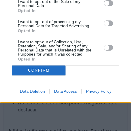
Es un lugar seguro.
I want to opt-out of the Sale of my
Personal Data.
Poca probabilidad de sufrir un robo.
Opted In
Buena sanidad y hospitales.
I want to opt-out of processing my
Es seguro para las mujeres.
Personal Data for Targeted Advertising.
LGBTQ+ friendly.
Opted In
Hay una buena oferta gastronómica.
I want to opt-out of Collection, Use,
Hay lugares para tomar café o té.
Retention, Sale, and/or Sharing of my
Personal Data that Is Unrelated with the
Hay lugares y eventos de cultura y ocio.
Purposes for which it was collected.
Hay lugares de interés que visitar.
Opted In
Hay lugares para ir de compras.
CONFIRM
Hay gimnasios y/o lugares para hacer deporte.
Hay tiendas de alimentos y/o supermercados.
Puntos en contra
Data Deletion
Data Access
Privacy Policy
No hemos encontrado puntos negativos que
destacar.