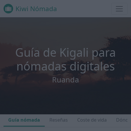
Kiwi Nómada
Guía de Kigali para
nómadas digitales
Ruanda
Guía nómada
Reseñas
Coste de vida
Dónde 