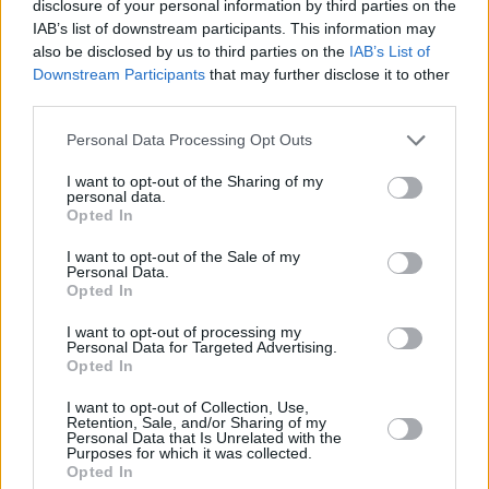
disclosure of your personal information by third parties on the
Una vez detallados los puntos anteriores, ¿Kigali es
IAB’s list of downstream participants. This information may
un buen lugar para vivir como nómada digital?
also be disclosed by us to third parties on the
IAB’s List of
Downstream Participants
that may further disclose it to other
Con una puntuación de 3,5/5,
Kigali es un buen
third parties.
lugar para vivir como nómada digital
.
Personal Data Processing Opt Outs
Puntos a favor y puntos en
I want to opt-out of the Sharing of my
personal data.
contra
Opted In
I want to opt-out of the Sale of my
Personal Data.
A continuación, vamos a listar algunos puntos a
Opted In
favor y puntos de Kigali para vivir como nómada
digital.
I want to opt-out of processing my
Personal Data for Targeted Advertising.
Opted In
Puntos a favor
I want to opt-out of Collection, Use,
Buen coste de vida.
Retention, Sale, and/or Sharing of my
Personal Data that Is Unrelated with the
Buena temperatura.
Purposes for which it was collected.
Buena calidad del aire (hoy).
Opted In