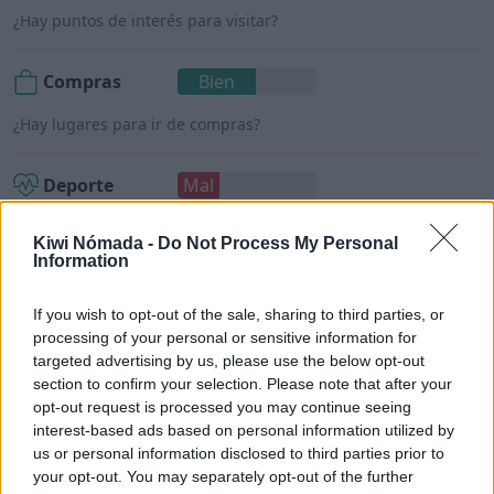
¿Hay puntos de interés para visitar?
Compras
Bien
¿Hay lugares para ir de compras?
Deporte
Mal
¿Hay gimnasios y lugares para hacer deporte?
Kiwi Nómada -
Do Not Process My Personal
Information
Mercados
Bien
If you wish to opt-out of the sale, sharing to third parties, or
¿Hay tiendas de alimentos o supermercados?
processing of your personal or sensitive information for
targeted advertising by us, please use the below opt-out
section to confirm your selection. Please note that after your
opt-out request is processed you may continue seeing
interest-based ads based on personal information utilized by
Kigali para nómadas digitales
us or personal information disclosed to third parties prior to
your opt-out. You may separately opt-out of the further