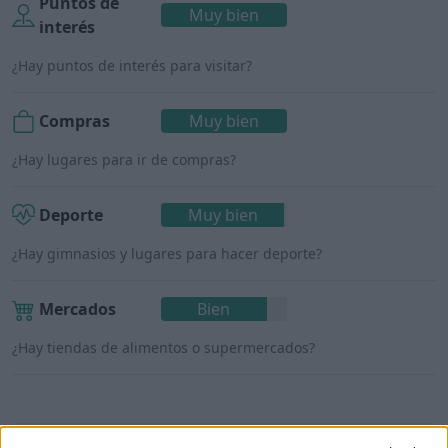
Puntos de
Muy bien
interés
¿Hay puntos de interés para visitar?
Compras
Muy bien
¿Hay lugares para ir de compras?
Deporte
Muy bien
¿Hay gimnasios y lugares para hacer deporte?
Mercados
Bien
¿Hay tiendas de alimentos o supermercados?