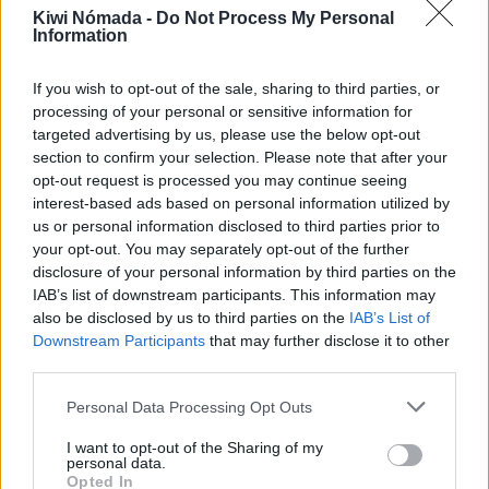
Klaipėda para nómadas
Kiwi Nómada -
Do Not Process My Personal
digitales
Information
If you wish to opt-out of the sale, sharing to third parties, or
Una vez detallados los puntos anteriores, ¿Klaipėda
processing of your personal or sensitive information for
es un buen lugar para vivir como nómada digital?
targeted advertising by us, please use the below opt-out
section to confirm your selection. Please note that after your
Con una puntuación de 4,0/5,
Klaipėda es un buen
opt-out request is processed you may continue seeing
lugar para vivir como nómada digital
.
interest-based ads based on personal information utilized by
us or personal information disclosed to third parties prior to
your opt-out. You may separately opt-out of the further
Puntos a favor y puntos en
disclosure of your personal information by third parties on the
IAB’s list of downstream participants. This information may
contra
also be disclosed by us to third parties on the
IAB’s List of
Downstream Participants
that may further disclose it to other
A continuación, vamos a listar algunos puntos a
third parties.
favor y puntos de Klaipėda para vivir como nómada
Personal Data Processing Opt Outs
digital.
I want to opt-out of the Sharing of my
Puntos a favor
personal data.
Opted In