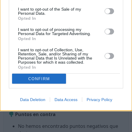
Buen coste de vida.
I want to opt-out of the Sale of my
Buena temperatura.
Personal Data.
Buena calidad del aire (hoy).
Opted In
Internet rápido.
I want to opt-out of processing my
Es un lugar seguro.
Personal Data for Targeted Advertising.
Poca probabilidad de sufrir un robo.
Opted In
Buena sanidad y hospitales.
I want to opt-out of Collection, Use,
Es seguro para las mujeres.
Retention, Sale, and/or Sharing of my
Personal Data that Is Unrelated with the
Hay una buena oferta gastronómica.
Purposes for which it was collected.
Hay lugares para tomar café o té.
Opted In
Hay lugares y eventos de cultura y ocio.
CONFIRM
Hay lugares de interés que visitar.
Hay lugares para ir de compras.
Hay gimnasios y/o lugares para hacer deporte.
Data Deletion
Data Access
Privacy Policy
Hay tiendas de alimentos y/o supermercados.
Puntos en contra
No hemos encontrado puntos negativos que