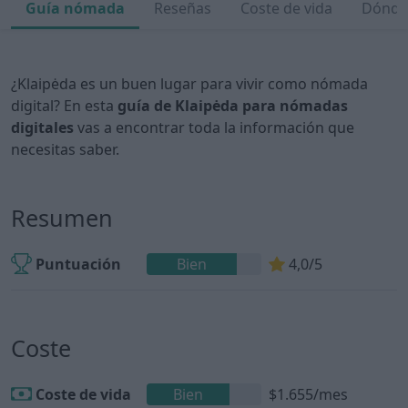
Guía nómada
Reseñas
Coste de vida
Dónde 
¿Klaipėda es un buen lugar para vivir como nómada
digital? En esta
guía de Klaipėda para nómadas
digitales
vas a encontrar toda la información que
necesitas saber.
Resumen
Puntuación
Bien
4,0/5
Coste
Coste de vida
Bien
$1.655/mes