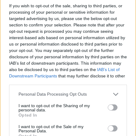
Una vez detallados los puntos anteriores, ¿Manaus
If you wish to opt-out of the sale, sharing to third parties, or
es un buen lugar para vivir como nómada digital?
processing of your personal or sensitive information for
targeted advertising by us, please use the below opt-out
Con una puntuación de 3,7/5,
Manaus es un buen
section to confirm your selection. Please note that after your
lugar para vivir como nómada digital
.
opt-out request is processed you may continue seeing
interest-based ads based on personal information utilized by
us or personal information disclosed to third parties prior to
Puntos a favor y puntos en
your opt-out. You may separately opt-out of the further
disclosure of your personal information by third parties on the
contra
IAB’s list of downstream participants. This information may
also be disclosed by us to third parties on the
IAB’s List of
Downstream Participants
that may further disclose it to other
A continuación, vamos a listar algunos puntos a
third parties.
favor y puntos de Manaus para vivir como nómada
digital.
Personal Data Processing Opt Outs
Puntos a favor
I want to opt-out of the Sharing of my
personal data.
Opted In
Buen coste de vida.
Buena calidad del aire (hoy).
I want to opt-out of the Sale of my
Internet rápido.
Personal Data.
Opted In