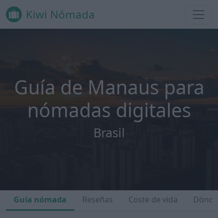
Kiwi Nómada
Guía de Manaus para
nómadas digitales
Brasil
Guía nómada
Reseñas
Coste de vida
Dónde 