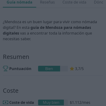
Guía nómada
Reseñas
Coste de vida
Dónde 
¿Mendoza es un buen lugar para vivir como nómada
digital? En esta
guía de Mendoza para nómadas
digitales
vas a encontrar toda la información que
necesitas saber.
Resumen
Puntuación
Bien
3,7/5
Coste
Coste de vida
Muy bien
$1.112/mes