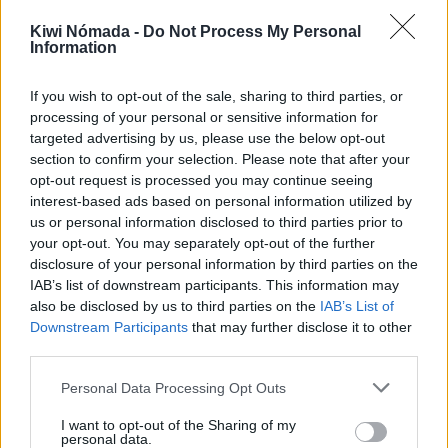
Mendoza para nómadas
digitales
Kiwi Nómada -
Do Not Process My Personal
Information
Una vez detallados los puntos anteriores,
If you wish to opt-out of the sale, sharing to third parties, or
¿Mendoza es un buen lugar para vivir como
processing of your personal or sensitive information for
nómada digital?
targeted advertising by us, please use the below opt-out
section to confirm your selection. Please note that after your
Con una puntuación de 3,7/5,
Mendoza es un
opt-out request is processed you may continue seeing
buen lugar para vivir como nómada digital
.
interest-based ads based on personal information utilized by
us or personal information disclosed to third parties prior to
your opt-out. You may separately opt-out of the further
disclosure of your personal information by third parties on the
Puntos a favor y puntos en
IAB’s list of downstream participants. This information may
contra
also be disclosed by us to third parties on the
IAB’s List of
Downstream Participants
that may further disclose it to other
third parties.
A continuación, vamos a listar algunos puntos a
favor y puntos de Mendoza para vivir como
Personal Data Processing Opt Outs
nómada digital.
I want to opt-out of the Sharing of my
personal data.
Puntos a favor