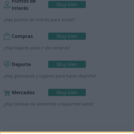
Puntos de
Muy bien
interés
¿Hay puntos de interés para visitar?
Compras
Muy bien
¿Hay lugares para ir de compras?
Deporte
Muy bien
¿Hay gimnasios y lugares para hacer deporte?
Mercados
Muy bien
¿Hay tiendas de alimentos o supermercados?