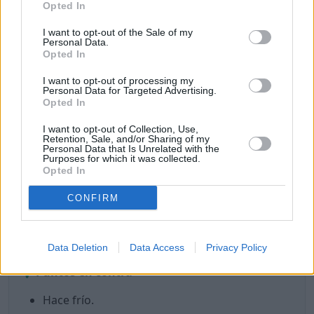
Opted In
Buen coste de vida.
I want to opt-out of the Sale of my
Buena calidad del aire (hoy).
Personal Data.
Opted In
Internet rápido.
Es un lugar seguro.
I want to opt-out of processing my
Personal Data for Targeted Advertising.
Buena sanidad y hospitales.
Opted In
Es seguro para las mujeres.
LGBTQ+ friendly.
I want to opt-out of Collection, Use,
Retention, Sale, and/or Sharing of my
Hay una buena oferta gastronómica.
Personal Data that Is Unrelated with the
Hay lugares para tomar café o té.
Purposes for which it was collected.
Opted In
Hay lugares y eventos de cultura y ocio.
Hay lugares de interés que visitar.
CONFIRM
Hay lugares para ir de compras.
Hay gimnasios y/o lugares para hacer deporte.
Hay tiendas de alimentos y/o supermercados.
Data Deletion
Data Access
Privacy Policy
Puntos en contra
Hace frío.