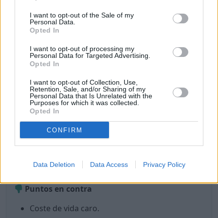
I want to opt-out of the Sale of my
Buena temperatura.
Personal Data.
Buena calidad del aire (hoy).
Opted In
Internet rápido.
I want to opt-out of processing my
Es un lugar seguro.
Personal Data for Targeted Advertising.
Poca probabilidad de sufrir un robo.
Opted In
Buena sanidad y hospitales.
I want to opt-out of Collection, Use,
Es seguro para las mujeres.
Retention, Sale, and/or Sharing of my
Personal Data that Is Unrelated with the
LGBTQ+ friendly.
Purposes for which it was collected.
Hay una buena oferta gastronómica.
Opted In
Hay lugares y eventos de cultura y ocio.
CONFIRM
Hay lugares de interés que visitar.
Hay lugares para ir de compras.
Hay gimnasios y/o lugares para hacer deporte.
Data Deletion
Data Access
Privacy Policy
Hay tiendas de alimentos y/o supermercados.
Puntos en contra
Coste de vida caro.