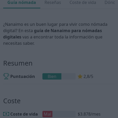
Guía nómada
Reseñas
Coste de vida
Dónde 
¿Nanaimo es un buen lugar para vivir como nómada
digital? En esta
guía de Nanaimo para nómadas
digitales
vas a encontrar toda la información que
necesitas saber.
Resumen
Puntuación
Bien
2,8/5
Coste
Coste de vida
Mal
$3.878/mes