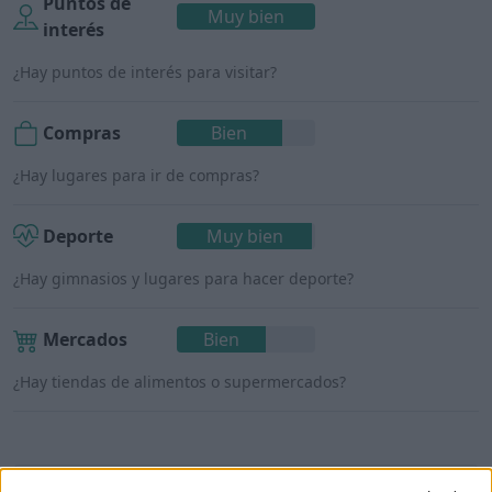
Puntos de
Muy bien
interés
¿Hay puntos de interés para visitar?
Compras
Bien
¿Hay lugares para ir de compras?
Deporte
Muy bien
¿Hay gimnasios y lugares para hacer deporte?
Mercados
Bien
¿Hay tiendas de alimentos o supermercados?