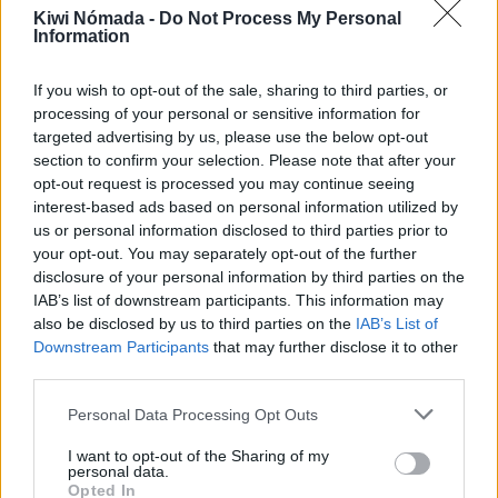
Nanaimo para nómadas
Kiwi Nómada -
Do Not Process My Personal
digitales
Information
If you wish to opt-out of the sale, sharing to third parties, or
Una vez detallados los puntos anteriores,
processing of your personal or sensitive information for
¿Nanaimo es un buen lugar para vivir como
targeted advertising by us, please use the below opt-out
nómada digital?
section to confirm your selection. Please note that after your
opt-out request is processed you may continue seeing
Con una puntuación de 2,8/5,
Nanaimo es un
interest-based ads based on personal information utilized by
buen lugar para vivir como nómada digital
.
us or personal information disclosed to third parties prior to
your opt-out. You may separately opt-out of the further
disclosure of your personal information by third parties on the
Puntos a favor y puntos en
IAB’s list of downstream participants. This information may
also be disclosed by us to third parties on the
IAB’s List of
contra
Downstream Participants
that may further disclose it to other
third parties.
A continuación, vamos a listar algunos puntos a
Personal Data Processing Opt Outs
favor y puntos de Nanaimo para vivir como
nómada digital.
I want to opt-out of the Sharing of my
personal data.
Opted In
Puntos a favor