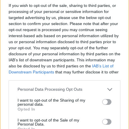
Una vez detallados los puntos anteriores, ¿Natal es
If you wish to opt-out of the sale, sharing to third parties, or
un buen lugar para vivir como nómada digital?
processing of your personal or sensitive information for
targeted advertising by us, please use the below opt-out
Con una puntuación de 3,8/5,
Natal es un buen
section to confirm your selection. Please note that after your
lugar para vivir como nómada digital
.
opt-out request is processed you may continue seeing
interest-based ads based on personal information utilized by
us or personal information disclosed to third parties prior to
Puntos a favor y puntos en
your opt-out. You may separately opt-out of the further
disclosure of your personal information by third parties on the
contra
IAB’s list of downstream participants. This information may
also be disclosed by us to third parties on the
IAB’s List of
Downstream Participants
that may further disclose it to other
A continuación, vamos a listar algunos puntos a
third parties.
favor y puntos de Natal para vivir como nómada
digital.
Personal Data Processing Opt Outs
Puntos a favor
I want to opt-out of the Sharing of my
personal data.
Opted In
Buen coste de vida.
Buena temperatura.
I want to opt-out of the Sale of my
Buena calidad del aire (hoy).
Personal Data.
Opted In