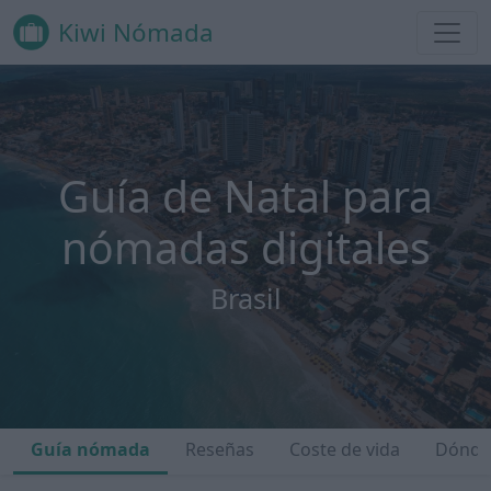
Kiwi Nómada
Guía de Natal para
nómadas digitales
Brasil
Guía nómada
Reseñas
Coste de vida
Dónde 