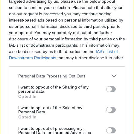
Nukualofa para nómadas
targeted advertising by us, please use the below opt-out
section to confirm your selection. Please note that after your
digitales
opt-out request is processed you may continue seeing
interest-based ads based on personal information utilized by
Una vez detallados los puntos anteriores,
us or personal information disclosed to third parties prior to
your opt-out. You may separately opt-out of the further
¿Nukualofa es un buen lugar para vivir como
disclosure of your personal information by third parties on the
nómada digital?
IAB’s list of downstream participants. This information may
also be disclosed by us to third parties on the
IAB’s List of
Con una puntuación de 2,0/5,
Nukualofa es un
Downstream Participants
that may further disclose it to other
lugar regular para vivir como nómada digital
.
third parties.
Personal Data Processing Opt Outs
Puntos a favor y puntos en
I want to opt-out of the Sharing of my
contra
personal data.
Opted In
A continuación, vamos a listar algunos puntos a
I want to opt-out of the Sale of my
Personal Data.
favor y puntos de Nukualofa para vivir como
Opted In
nómada digital.
I want to opt-out of processing my
Puntos a favor
Personal Data for Targeted Advertising.