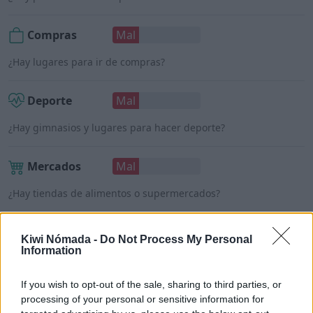
Compras
Mal
¿Hay lugares para ir de compras?
Deporte
Mal
¿Hay gimnasios y lugares para hacer deporte?
Mercados
Mal
¿Hay tiendas de alimentos o supermercados?
Kiwi Nómada -
Do Not Process My Personal
Information
Oran para nómadas digitales
If you wish to opt-out of the sale, sharing to third parties, or
processing of your personal or sensitive information for
Una vez detallados los puntos anteriores, ¿Oran es