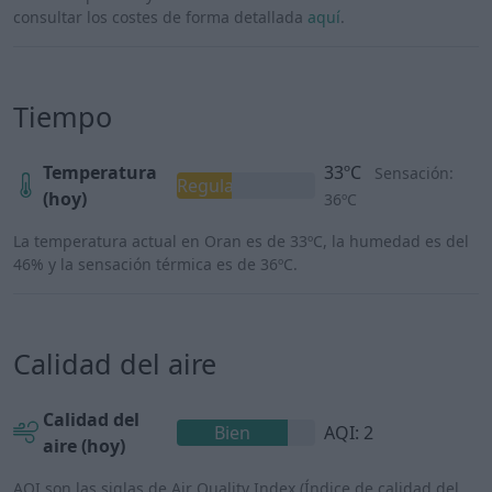
consultar los costes de forma detallada
aquí
.
Tiempo
Temperatura
33ºC
Sensación:
Regular
(hoy)
36ºC
La temperatura actual en Oran es de 33ºC, la humedad es del
46% y la sensación térmica es de 36ºC.
Calidad del aire
Calidad del
Bien
AQI: 2
aire (hoy)
AQI son las siglas de Air Quality Index (Índice de calidad del