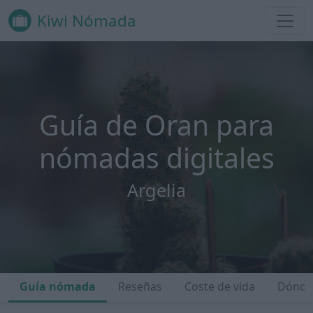
Kiwi Nómada
Guía de Oran para
nómadas digitales
Argelia
Guía nómada
Reseñas
Coste de vida
Dónde 