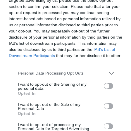
targeted advertising by us, please use the below opt-out
un buen lugar para vivir como nómada digital?
section to confirm your selection. Please note that after your
opt-out request is processed you may continue seeing
Con una puntuación de 2,4/5,
Oran es un lugar
interest-based ads based on personal information utilized by
regular para vivir como nómada digital
.
us or personal information disclosed to third parties prior to
your opt-out. You may separately opt-out of the further
disclosure of your personal information by third parties on the
Puntos a favor y puntos en
IAB’s list of downstream participants. This information may
also be disclosed by us to third parties on the
IAB’s List of
contra
Downstream Participants
that may further disclose it to other
third parties.
A continuación, vamos a listar algunos puntos a
Personal Data Processing Opt Outs
favor y puntos de Oran para vivir como nómada
digital.
I want to opt-out of the Sharing of my
personal data.
Puntos a favor
Opted In
Buena calidad del aire (hoy).
I want to opt-out of the Sale of my
Personal Data.
Es un lugar seguro.
Opted In
Buena sanidad y hospitales.
I want to opt-out of processing my
Hay una buena oferta gastronómica.
Personal Data for Targeted Advertising.