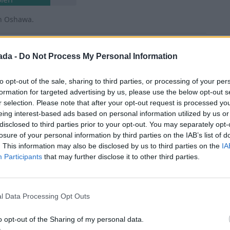
en Oshawa.
ien
ada -
Do Not Process My Personal Information
to opt-out of the sale, sharing to third parties, or processing of your per
formation for targeted advertising by us, please use the below opt-out s
Bien
r selection. Please note that after your opt-out request is processed y
eing interest-based ads based on personal information utilized by us or
 armada, etc.).
disclosed to third parties prior to your opt-out. You may separately opt-
losure of your personal information by third parties on the IAB’s list of
Bien
. This information may also be disclosed by us to third parties on the
IA
Participants
that may further disclose it to other third parties.
o a la atención médica.
ien
l Data Processing Opt Outs
ia las mujeres.
o opt-out of the Sharing of my personal data.