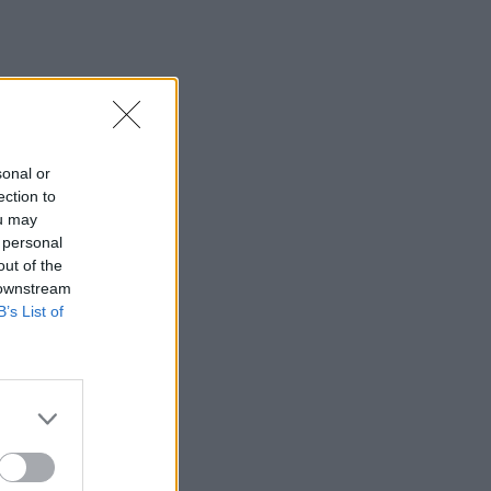
sonal or
ection to
ou may
 personal
out of the
 downstream
B’s List of