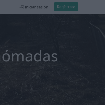
Regístrate
Iniciar sesión
 nómadas