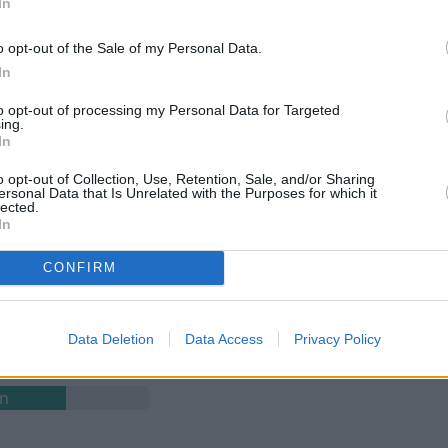
In
Bien
o opt-out of the Sale of my Personal Data.
 o grupos LGBTQ+.
In
to opt-out of processing my Personal Data for Targeted
ing.
In
o opt-out of Collection, Use, Retention, Sale, and/or Sharing
ersonal Data that Is Unrelated with the Purposes for which it
uy bien
lected.
In
CONFIRM
Muy bien
Data Deletion
Data Access
Privacy Policy
en