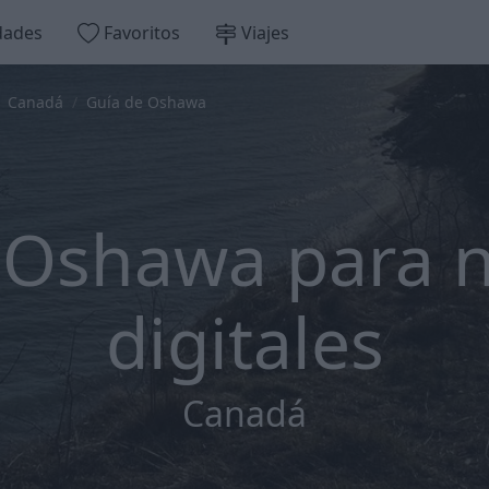
dades
Favoritos
Viajes
Canadá
Guía de Oshawa
 Oshawa para
digitales
Canadá