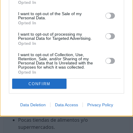
Opted In
Buen coste de vida.
I want to opt-out of the Sale of my
Buena temperatura.
Personal Data.
Opted In
Buena calidad del aire (hoy).
Internet rápido.
I want to opt-out of processing my
Personal Data for Targeted Advertising.
Hay una buena oferta gastronómica.
Opted In
Hay lugares para tomar café o té.
I want to opt-out of Collection, Use,
Puntos en contra
Retention, Sale, and/or Sharing of my
Personal Data that Is Unrelated with the
Purposes for which it was collected.
Alta probabilidad de sufrir un robo.
Opted In
Probabilidad de discriminación contra
personas o grupos LGBTQ+.
CONFIRM
Pocos lugares y eventos de cultura y ocio.
Pocos lugares para ir de compras.
Data Deletion
Data Access
Privacy Policy
Pocos gimnasios y/o lugares para hacer
deporte.
Pocas tiendas de alimentos y/o
supermercados.