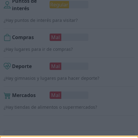
Puntos de
Regular
interés
¿Hay puntos de interés para visitar?
Compras
Mal
¿Hay lugares para ir de compras?
Deporte
Mal
¿Hay gimnasios y lugares para hacer deporte?
Mercados
Mal
¿Hay tiendas de alimentos o supermercados?