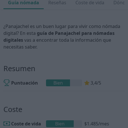
Guía nómada
Reseñas
Coste de vida
Dónde 
¿Panajachel es un buen lugar para vivir como nómada
digital? En esta
guía de Panajachel para nómadas
digitales
vas a encontrar toda la información que
necesitas saber.
Resumen
Puntuación
Bien
3,4/5
Coste
Coste de vida
Bien
$1.485/mes