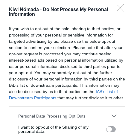
Panajachel para nómadas
digitales
Kiwi Nómada -
Do Not Process My Personal
Information
Una vez detallados los puntos anteriores,
If you wish to opt-out of the sale, sharing to third parties, or
¿Panajachel es un buen lugar para vivir como
processing of your personal or sensitive information for
nómada digital?
targeted advertising by us, please use the below opt-out
section to confirm your selection. Please note that after your
Con una puntuación de 3,4/5,
Panajachel es un
opt-out request is processed you may continue seeing
buen lugar para vivir como nómada digital
.
interest-based ads based on personal information utilized by
us or personal information disclosed to third parties prior to
your opt-out. You may separately opt-out of the further
disclosure of your personal information by third parties on the
Puntos a favor y puntos en
IAB’s list of downstream participants. This information may
contra
also be disclosed by us to third parties on the
IAB’s List of
Downstream Participants
that may further disclose it to other
third parties.
A continuación, vamos a listar algunos puntos a
favor y puntos de Panajachel para vivir como
Personal Data Processing Opt Outs
nómada digital.
I want to opt-out of the Sharing of my
personal data.
Puntos a favor