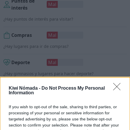
Puntos de
Mal
interés
¿Hay puntos de interés para visitar?
Compras
Mal
¿Hay lugares para ir de compras?
Deporte
Mal
¿Hay gimnasios y lugares para hacer deporte?
Kiwi Nómada -
Do Not Process My Personal
Mercados
Mal
Information
¿Hay tiendas de alimentos o supermercados?
If you wish to opt-out of the sale, sharing to third parties, or
processing of your personal or sensitive information for
targeted advertising by us, please use the below opt-out
section to confirm your selection. Please note that after your