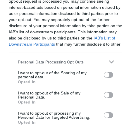
Port Vila para nómadas digitales
opt-out request is processed you may continue seeing
interest-based ads based on personal information utilized by
us or personal information disclosed to third parties prior to
Una vez detallados los puntos anteriores, ¿Port Vila
your opt-out. You may separately opt-out of the further
es un buen lugar para vivir como nómada digital?
disclosure of your personal information by third parties on the
IAB’s list of downstream participants. This information may
Con una puntuación de 2,0/5,
Port Vila es un lugar
also be disclosed by us to third parties on the
IAB’s List of
regular para vivir como nómada digital
.
Downstream Participants
that may further disclose it to other
third parties.
Personal Data Processing Opt Outs
Puntos a favor y puntos en
contra
I want to opt-out of the Sharing of my
personal data.
Opted In
A continuación, vamos a listar algunos puntos a
I want to opt-out of the Sale of my
favor y puntos de Port Vila para vivir como nómada
Personal Data.
digital.
Opted In
I want to opt-out of processing my
Puntos a favor
Personal Data for Targeted Advertising.
Opted In
Buena temperatura.