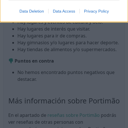
LGBTQ+ friendly.
Hay una buena oferta gastronómica.
Data Deletion
Data Access
Privacy Policy
Hay lugares para tomar café o té.
Hay lugares y eventos de cultura y ocio.
Hay lugares de interés que visitar.
Hay lugares para ir de compras.
Hay gimnasios y/o lugares para hacer deporte.
Hay tiendas de alimentos y/o supermercados.
Puntos en contra
No hemos encontrado puntos negativos que
destacar.
Más información sobre Portimão
En el apartado de
reseñas sobre Portimão
podrás
ver reseñas de otras personas con