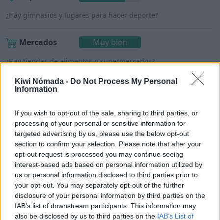
¿Hay gimnasios y lugares para hacer deporte?
Mercados
Muy bien
¿Hay tiendas de alimentos o supermercados?
Kiwi Nómada -
Do Not Process My Personal
Information
Portimão para nómadas
If you wish to opt-out of the sale, sharing to third parties, or
processing of your personal or sensitive information for
digitales
targeted advertising by us, please use the below opt-out
section to confirm your selection. Please note that after your
Una vez detallados los puntos anteriores,
opt-out request is processed you may continue seeing
¿Portimão es un buen lugar para vivir como
interest-based ads based on personal information utilized by
us or personal information disclosed to third parties prior to
nómada digital?
your opt-out. You may separately opt-out of the further
disclosure of your personal information by third parties on the
Con una puntuación de 4,4/5,
Portimão es un muy
IAB’s list of downstream participants. This information may
buen lugar para vivir como nómada digital
.
also be disclosed by us to third parties on the
IAB’s List of