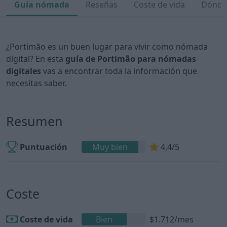
Guía nómada
Reseñas
Coste de vida
Dónde 
¿Portimão es un buen lugar para vivir como nómada
digital? En esta
guía de Portimão para nómadas
digitales
vas a encontrar toda la información que
necesitas saber.
Resumen
Puntuación
Muy bien
4,4/5
Coste
Coste de vida
Bien
$1.712/mes