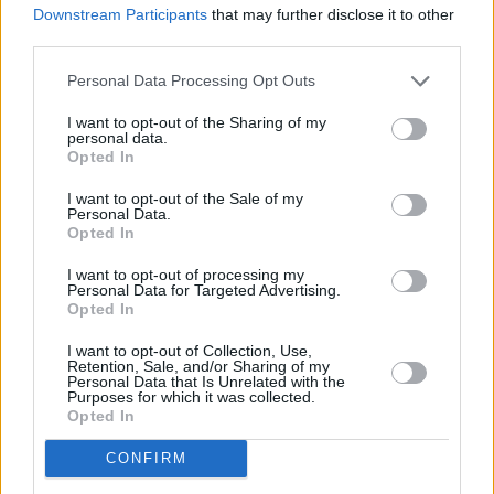
Downstream Participants
that may further disclose it to other
third parties.
Puntos a favor y puntos en
Personal Data Processing Opt Outs
contra
I want to opt-out of the Sharing of my
personal data.
A continuación, vamos a listar algunos puntos a
Opted In
favor y puntos de Portimão para vivir como
nómada digital.
I want to opt-out of the Sale of my
Personal Data.
Opted In
Puntos a favor
I want to opt-out of processing my
Buen coste de vida.
Personal Data for Targeted Advertising.
Opted In
Buena temperatura.
Buena calidad del aire (hoy).
I want to opt-out of Collection, Use,
Internet rápido.
Retention, Sale, and/or Sharing of my
Personal Data that Is Unrelated with the
Es un lugar seguro.
Purposes for which it was collected.
Opted In
Poca probabilidad de sufrir un robo.
Buena sanidad y hospitales.
CONFIRM
Es seguro para las mujeres.