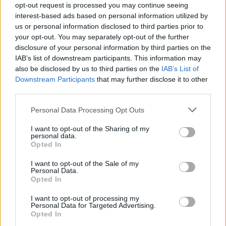
Porto Novo para nómadas
opt-out request is processed you may continue seeing
digitales
interest-based ads based on personal information utilized by
us or personal information disclosed to third parties prior to
your opt-out. You may separately opt-out of the further
Una vez detallados los puntos anteriores, ¿Porto
disclosure of your personal information by third parties on the
Novo es un buen lugar para vivir como nómada
IAB’s list of downstream participants. This information may
digital?
also be disclosed by us to third parties on the
IAB’s List of
Downstream Participants
that may further disclose it to other
Con una puntuación de 2,6/5,
Porto Novo es un
third parties.
lugar regular para vivir como nómada digital
.
Personal Data Processing Opt Outs
I want to opt-out of the Sharing of my
Puntos a favor y puntos en
personal data.
Opted In
contra
I want to opt-out of the Sale of my
Personal Data.
A continuación, vamos a listar algunos puntos a
Opted In
favor y puntos de Porto Novo para vivir como
I want to opt-out of processing my
nómada digital.
Personal Data for Targeted Advertising.
Opted In
Puntos a favor