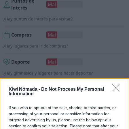
Puntos de
Mal
interés
¿Hay puntos de interés para visitar?
Compras
Mal
¿Hay lugares para ir de compras?
Deporte
Mal
¿Hay gimnasios y lugares para hacer deporte?
Mercados
Mal
Kiwi Nómada -
Do Not Process My Personal
Information
¿Hay tiendas de alimentos o supermercados?
If you wish to opt-out of the sale, sharing to third parties, or
processing of your personal or sensitive information for
targeted advertising by us, please use the below opt-out
section to confirm your selection. Please note that after your