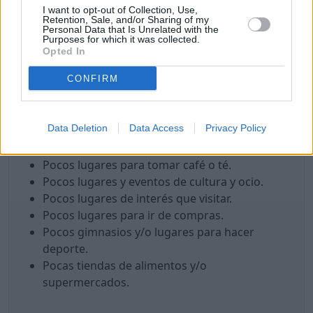
I want to opt-out of Collection, Use,
Retention, Sale, and/or Sharing of my
Buena temperatura.
Personal Data that Is Unrelated with the
Purposes for which it was collected.
Buena calidad del aire (hoy).
Opted In
Internet rápido.
CONFIRM
Puntos en contra
Probabilidad de discriminación contra
Data Deletion
Data Access
Privacy Policy
personas o grupos LGBTQ+.
No hay mucha oferta gastronómica.
Pocos lugares para tomar café o té.
Pocos lugares y eventos de cultura y ocio.
Pocos lugares de interés que visitar.
Pocos lugares para ir de compras.
Pocos gimnasios y/o lugares para hacer
deporte.
Pocas tiendas de alimentos y/o
supermercados.