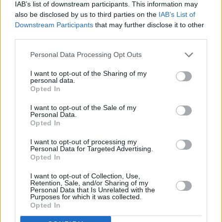
IAB’s list of downstream participants. This information may
Con una puntuación de 3,2/5,
Puerto Baquerizo
also be disclosed by us to third parties on the
IAB’s List of
Moreno es un buen lugar para vivir como
Downstream Participants
that may further disclose it to other
nómada digital
.
third parties.
Personal Data Processing Opt Outs
Puntos a favor y puntos en
I want to opt-out of the Sharing of my
personal data.
contra
Opted In
I want to opt-out of the Sale of my
A continuación, vamos a listar algunos puntos a
Personal Data.
favor y puntos de Puerto Baquerizo Moreno para
Opted In
vivir como nómada digital.
I want to opt-out of processing my
Personal Data for Targeted Advertising.
Puntos a favor
Opted In
Buena temperatura.
I want to opt-out of Collection, Use,
Retention, Sale, and/or Sharing of my
Buena calidad del aire (hoy).
Personal Data that Is Unrelated with the
Purposes for which it was collected.
Internet rápido.
Opted In
Es un lugar seguro.