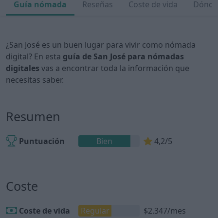
Guía nómada
Reseñas
Coste de vida
Dónde 
¿San José es un buen lugar para vivir como nómada
digital? En esta
guía de San José para nómadas
digitales
vas a encontrar toda la información que
necesitas saber.
Resumen
Puntuación
Bien
4,2/5
Coste
Coste de vida
Regular
$2.347/mes