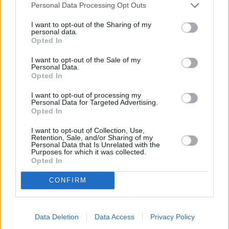
Personal Data Processing Opt Outs
contra
I want to opt-out of the Sharing of my
personal data.
A continuación, vamos a listar algunos puntos a
Opted In
favor y puntos de San José para vivir como nómada
I want to opt-out of the Sale of my
digital.
Personal Data.
Opted In
Puntos a favor
I want to opt-out of processing my
Personal Data for Targeted Advertising.
Buena temperatura.
Opted In
Buena calidad del aire (hoy).
Internet rápido.
I want to opt-out of Collection, Use,
Retention, Sale, and/or Sharing of my
Es un lugar seguro.
Personal Data that Is Unrelated with the
Purposes for which it was collected.
Buena sanidad y hospitales.
Opted In
Es seguro para las mujeres.
LGBTQ+ friendly.
CONFIRM
Hay una buena oferta gastronómica.
Hay lugares para tomar café o té.
Hay lugares y eventos de cultura y ocio.
Data Deletion
Data Access
Privacy Policy
Hay lugares de interés que visitar.