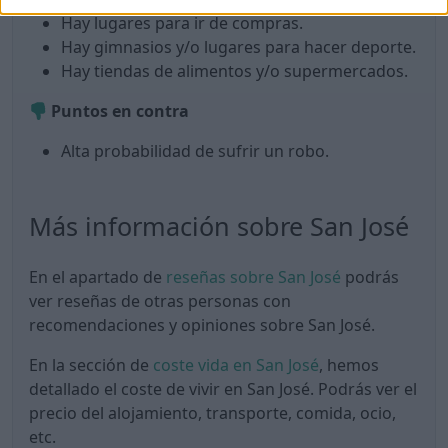
Hay lugares para ir de compras.
Hay gimnasios y/o lugares para hacer deporte.
Hay tiendas de alimentos y/o supermercados.
Puntos en contra
Alta probabilidad de sufrir un robo.
Más información sobre San José
En el apartado de
reseñas sobre San José
podrás
ver reseñas de otras personas con
recomendaciones y opiniones sobre San José.
En la sección de
coste vida en San José
, hemos
detallado el coste de vivir en San José. Podrás ver el
precio del alojamiento, transporte, comida, ocio,
etc.