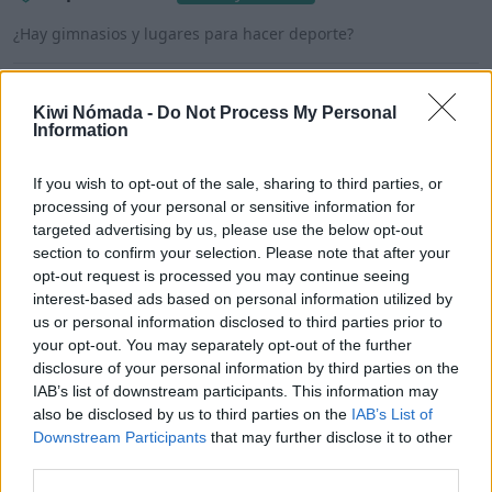
¿Hay gimnasios y lugares para hacer deporte?
Mercados
Muy bien
Kiwi Nómada -
Do Not Process My Personal
Information
¿Hay tiendas de alimentos o supermercados?
If you wish to opt-out of the sale, sharing to third parties, or
processing of your personal or sensitive information for
targeted advertising by us, please use the below opt-out
San José para nómadas digitales
section to confirm your selection. Please note that after your
opt-out request is processed you may continue seeing
interest-based ads based on personal information utilized by
Una vez detallados los puntos anteriores, ¿San José
us or personal information disclosed to third parties prior to
es un buen lugar para vivir como nómada digital?
your opt-out. You may separately opt-out of the further
disclosure of your personal information by third parties on the
Con una puntuación de 4,2/5,
San José es un buen
IAB’s list of downstream participants. This information may
lugar para vivir como nómada digital
.
also be disclosed by us to third parties on the
IAB’s List of
Downstream Participants
that may further disclose it to other
third parties.
Puntos a favor y puntos en