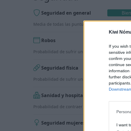
Seguridad en general
Bie
Media de todas las puntuaciones de seguridad en
Kiwi Nóm
Robos
Regula
If you wish 
Probabilidad de sufrir un robo.
sensitive in
confirm you
continue se
Seguridad física
Bie
information 
further disc
Probabilidad de sufrir una agresión (robo a mano
participants
Downstream 
Sanidad y hospitales
Bi
Probabilidad de contraer una enfermedad y acces
Persona
Seguridad mujeres
Regul
I want t