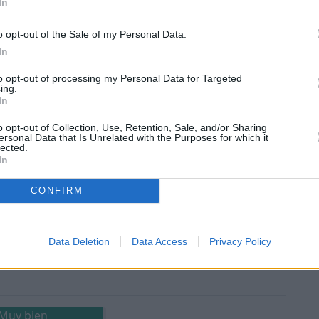
In
ia las mujeres.
o opt-out of the Sale of my Personal Data.
r
In
 o grupos LGBTQ+.
to opt-out of processing my Personal Data for Targeted
ing.
In
o opt-out of Collection, Use, Retention, Sale, and/or Sharing
ersonal Data that Is Unrelated with the Purposes for which it
lected.
In
Muy bien
CONFIRM
os?
Data Deletion
Data Access
Privacy Policy
Muy bien
Muy bien