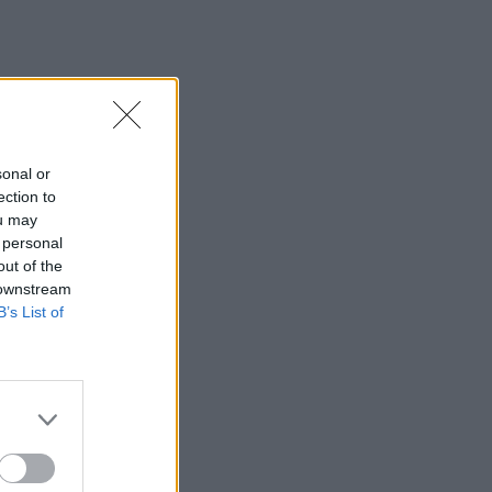
sonal or
ection to
ou may
 personal
out of the
 downstream
B’s List of