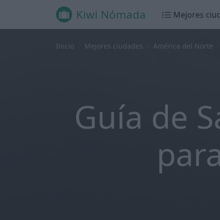
Kiwi Nómada
Mejores ciu
Inicio
Mejores ciudades
América del Norte
Guía de S
para