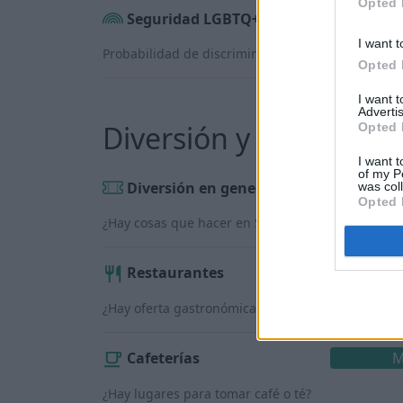
Opted 
Seguridad LGBTQ+
Bie
I want t
Probabilidad de discriminación contra personas
Opted 
I want 
Advertis
Diversión y servicios
Opted 
I want t
of my P
Diversión en general
M
was col
Opted 
¿Hay cosas que hacer en Sorocaba?
Restaurantes
¿Hay oferta gastronómica?
Cafeterías
M
¿Hay lugares para tomar café o té?