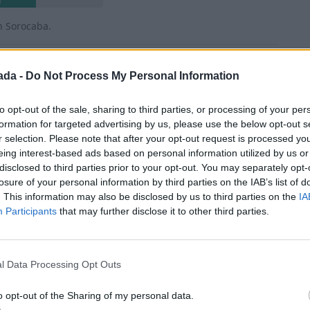
n Sorocaba.
r
ada -
Do Not Process My Personal Information
to opt-out of the sale, sharing to third parties, or processing of your per
formation for targeted advertising by us, please use the below opt-out s
r
r selection. Please note that after your opt-out request is processed y
eing interest-based ads based on personal information utilized by us or
 armada, etc.).
disclosed to third parties prior to your opt-out. You may separately opt-
losure of your personal information by third parties on the IAB’s list of
ien
. This information may also be disclosed by us to third parties on the
IA
Participants
that may further disclose it to other third parties.
o a la atención médica.
n
l Data Processing Opt Outs
ia las mujeres.
o opt-out of the Sharing of my personal data.