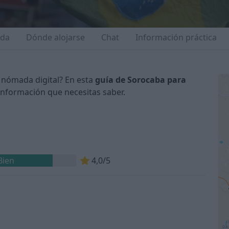
ida
Dónde alojarse
Chat
Información práctica
 nómada digital? En esta
guía de Sorocaba para
información que necesitas saber.
Bien
4,0/5