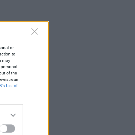
sonal or
ection to
ou may
 personal
out of the
 downstream
B’s List of