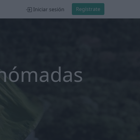
Regístrate
Iniciar sesión
 nómadas