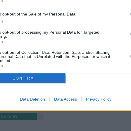
In
n
o opt-out of the Sale of my Personal Data.
 o grupos LGBTQ+.
In
to opt-out of processing my Personal Data for Targeted
ing.
In
o opt-out of Collection, Use, Retention, Sale, and/or Sharing
ersonal Data that Is Unrelated with the Purposes for which it
uy bien
lected.
In
CONFIRM
Muy bien
Data Deletion
Data Access
Privacy Policy
uy bien