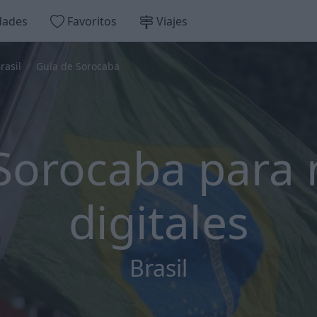
dades
Favoritos
Viajes
rasil
Guía de Sorocaba
 Sorocaba para
digitales
Brasil