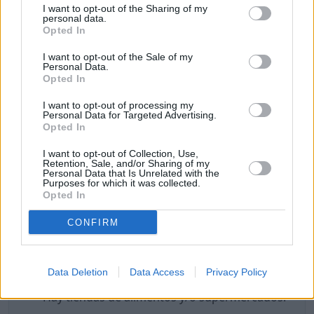
I want to opt-out of the Sharing of my
personal data.
A continuación, vamos a listar algunos puntos a
Opted In
favor y puntos de Tulum para vivir como nómada
digital.
I want to opt-out of the Sale of my
Personal Data.
Opted In
Puntos a favor
I want to opt-out of processing my
Buen coste de vida.
Personal Data for Targeted Advertising.
Opted In
Buena temperatura.
Buena calidad del aire (hoy).
I want to opt-out of Collection, Use,
Internet rápido.
Retention, Sale, and/or Sharing of my
Personal Data that Is Unrelated with the
Es un lugar seguro.
Purposes for which it was collected.
Buena sanidad y hospitales.
Opted In
Hay una buena oferta gastronómica.
CONFIRM
Hay lugares para tomar café o té.
Hay lugares y eventos de cultura y ocio.
Hay lugares de interés que visitar.
Data Deletion
Data Access
Privacy Policy
Hay lugares para ir de compras.
Hay tiendas de alimentos y/o supermercados.