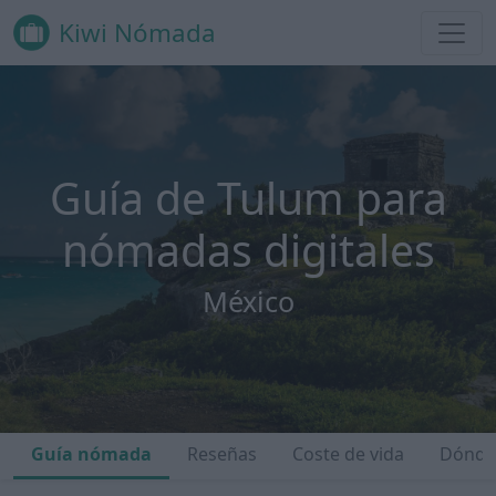
Kiwi Nómada
Guía de Tulum para
nómadas digitales
México
Guía nómada
Reseñas
Coste de vida
Dónde 