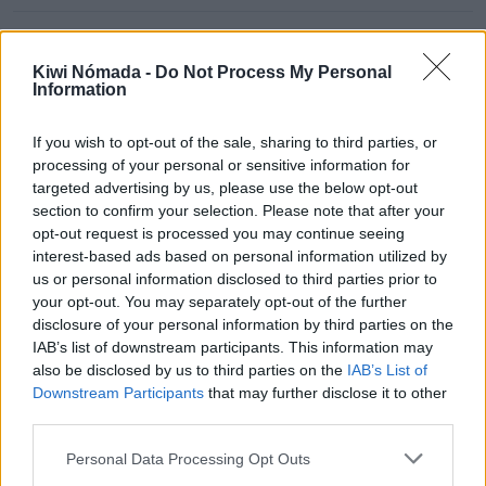
Mercados
Bien
Kiwi Nómada -
Do Not Process My Personal
¿Hay tiendas de alimentos o supermercados?
Information
If you wish to opt-out of the sale, sharing to third parties, or
processing of your personal or sensitive information for
targeted advertising by us, please use the below opt-out
Tulum para nómadas digitales
section to confirm your selection. Please note that after your
opt-out request is processed you may continue seeing
Una vez detallados los puntos anteriores, ¿Tulum
interest-based ads based on personal information utilized by
us or personal information disclosed to third parties prior to
es un buen lugar para vivir como nómada digital?
your opt-out. You may separately opt-out of the further
Con una puntuación de 3,8/5,
Tulum es un buen
disclosure of your personal information by third parties on the
IAB’s list of downstream participants. This information may
lugar para vivir como nómada digital
.
also be disclosed by us to third parties on the
IAB’s List of
Downstream Participants
that may further disclose it to other
third parties.
Puntos a favor y puntos en
contra
Personal Data Processing Opt Outs