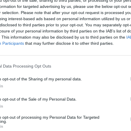
to opt-out of the sale, sharing to third parties, or processing of your per
formation for targeted advertising by us, please use the below opt-out s
r selection. Please note that after your opt-out request is processed y
☀️ 19ºC
Sensación: 17ºC
eing interest-based ads based on personal information utilized by us or
disclosed to third parties prior to your opt-out. You may separately opt-
18%
losure of your personal information by third parties on the IAB’s list of
. This information may also be disclosed by us to third parties on the
IA
Participants
that may further disclose it to other third parties.
AQI:1
Muy bien
28Mbps
l Data Processing Opt Outs
o opt-out of the Sharing of my personal data.
In
o opt-out of the Sale of my Personal Data.
In
Skyscanner
to opt-out of processing my Personal Data for Targeted
ing.
Airbnb
In