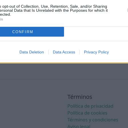
o opt-out of Collection, Use, Retention, Sale, and/or Sharing
Booking
ersonal Data that Is Unrelated with the Purposes for which it
lected.
In
Civitatis
,
GetYourGuide
CONFIRM
Iati seguros
Data Deletion
Data Access
Privacy Policy
Términos
Política de privacidad
Política de cookies
Términos y condiciones
Aviso legal