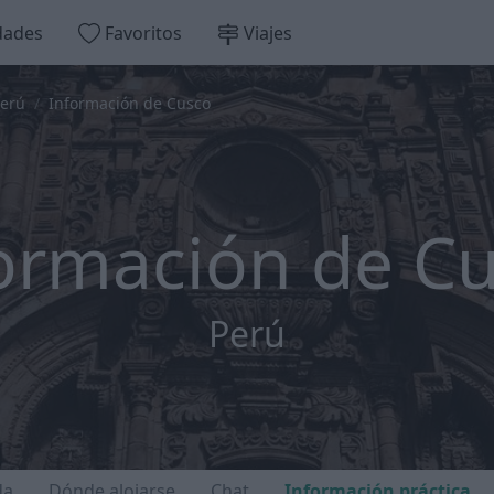
dades
Favoritos
Viajes
erú
Información de Cusco
ormación de C
Perú
da
Dónde alojarse
Chat
Información práctica