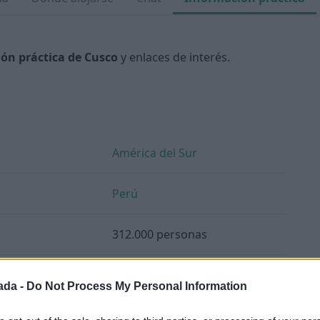
ón práctica de Cusco
y enlaces de interés.
América del Sur
Perú
312.000 personas
Sol
(PEN)
ada -
Do Not Process My Personal Information
1 USD = 3,38 PEN