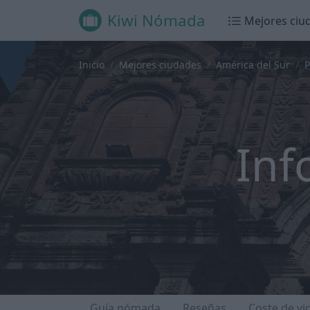
Kiwi Nómada
Mejores ciu
Inicio
Mejores ciudades
América del Sur
P
Inf
Guía nómada
Reseñas
Coste de vi