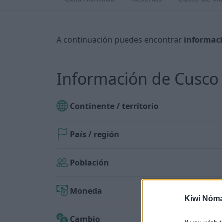
A continuación puedes encontrar
informaci
Información de Cusco
Continente / territorio
País / región
Población
Moneda
Kiwi Nóm
Cambio