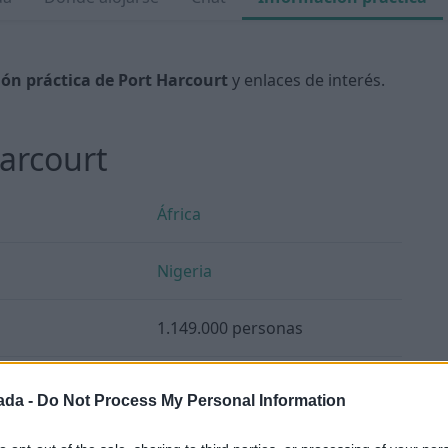
ón práctica de Port Harcourt
y enlaces de interés.
arcourt
África
Nigeria
1.149.000 personas
Naira
(NGN)
ada -
Do Not Process My Personal Information
1 USD = 1.364,22 NGN