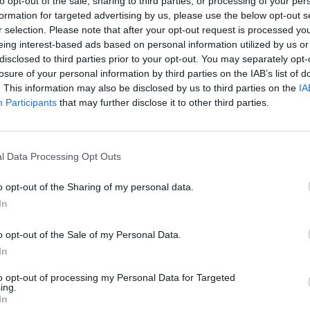
to opt-out of the sale, sharing to third parties, or processing of your per
formation for targeted advertising by us, please use the below opt-out s
r selection. Please note that after your opt-out request is processed y
⛅ 26ºC
Sensación: 26ºC
eing interest-based ads based on personal information utilized by us or
disclosed to third parties prior to your opt-out. You may separately opt-
81%
losure of your personal information by third parties on the IAB’s list of
. This information may also be disclosed by us to third parties on the
IA
Participants
that may further disclose it to other third parties.
AQI:1
Muy bien
7Mbps
l Data Processing Opt Outs
o opt-out of the Sharing of my personal data.
In
o opt-out of the Sale of my Personal Data.
In
Skyscanner
to opt-out of processing my Personal Data for Targeted
ing.
Airbnb
In