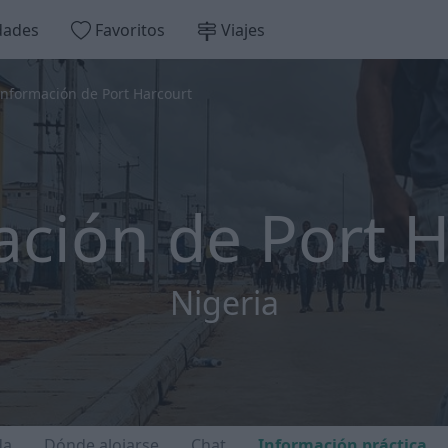
dades
Favoritos
Viajes
Información de Port Harcourt
ación de Port H
Nigeria
da
Dónde alojarse
Chat
Información práctica