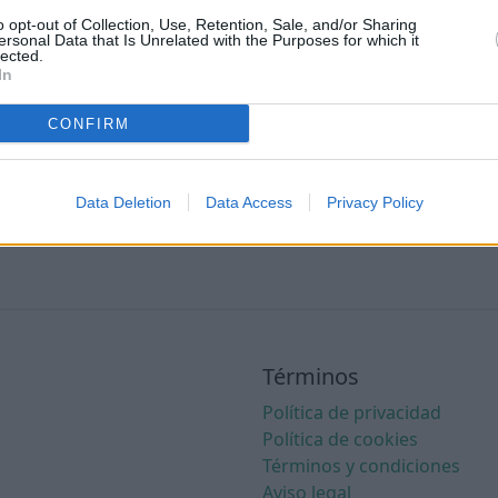
o opt-out of Collection, Use, Retention, Sale, and/or Sharing
Booking
ersonal Data that Is Unrelated with the Purposes for which it
lected.
In
Civitatis
,
GetYourGuide
CONFIRM
Iati seguros
Data Deletion
Data Access
Privacy Policy
Términos
Política de privacidad
Política de cookies
Términos y condiciones
Aviso legal