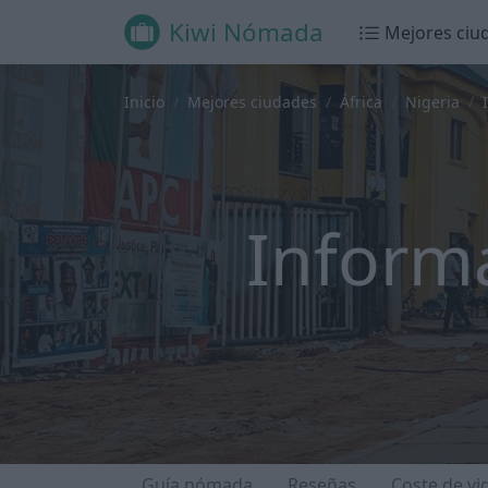
Kiwi Nómada
Mejores ciu
Inicio
Mejores ciudades
África
Nigeria
Inform
Guía nómada
Reseñas
Coste de vi