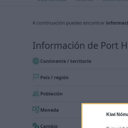
A continuación puedes encontrar
informaci
Información de Port H
Continente / territorio
País / región
Población
Moneda
Kiwi Nóm
Cambio