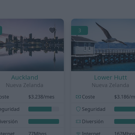
3
Auckland
Lower Hutt
Nueva Zelanda
Nueva Zelanda
oste
$3.238/mes
Coste
$3.186/
eguridad
Seguridad
iversión
Diversión
nternet
77Mbps
Internet
167Mbp