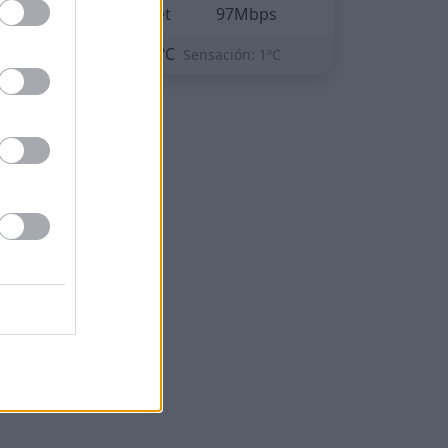
Internet
97Mbps
⛅
3ºC
Sensación: 1ºC