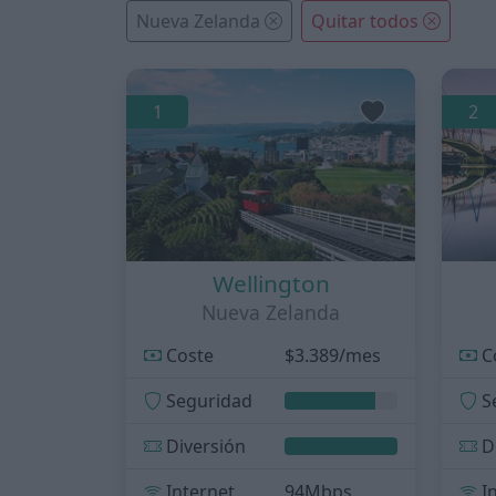
Nueva Zelanda
Quitar todos
1
2
Wellington
Nueva Zelanda
Coste
$3.389/mes
C
Seguridad
S
Diversión
D
Internet
94Mbps
I