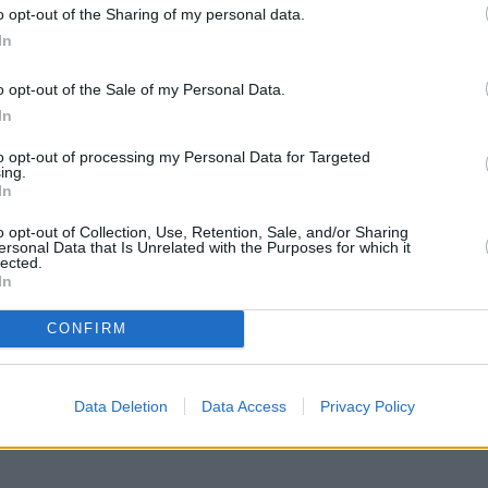
nternet
77Mbps
Internet
56Mbps
o opt-out of the Sharing of my personal data.
In
⛅
4ºC
⛅
3ºC
Sensación: 3ºC
Sensación: 3ºC
o opt-out of the Sale of my Personal Data.
In
to opt-out of processing my Personal Data for Targeted
ing.
In
o opt-out of Collection, Use, Retention, Sale, and/or Sharing
ersonal Data that Is Unrelated with the Purposes for which it
lected.
In
CONFIRM
Data Deletion
Data Access
Privacy Policy