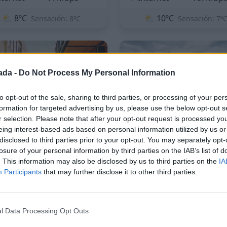
⛅
8ºC
⛅
10ºC
Sensación: 8ºC
Sensación: 7º
7
ada -
Do Not Process My Personal Information
to opt-out of the sale, sharing to third parties, or processing of your per
formation for targeted advertising by us, please use the below opt-out s
r selection. Please note that after your opt-out request is processed y
eing interest-based ads based on personal information utilized by us or
Christchurch
Queenstown
disclosed to third parties prior to your opt-out. You may separately opt-
Nueva Zelanda
Nueva Zelanda
losure of your personal information by third parties on the IAB’s list of
. This information may also be disclosed by us to third parties on the
IA
oste
$3.969/mes
Coste
$11.163
Participants
that may further disclose it to other third parties.
eguridad
Seguridad
l Data Processing Opt Outs
iversión
Diversión