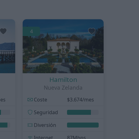
4
Hamilton
Nueva Zelanda
mes
Coste
$3.674/mes
Seguridad
Diversión
s
Internet
87Mbps