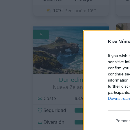
⛅
10ºC
Sensación: 10ºC
5
6
Kiwi Nóm
If you wish 
sensitive in
confirm you
continue se
Dunedin
information 
Nueva Zelanda
further disc
participants
Coste
$3.900/mes
C
Downstream 
Seguridad
S
Persona
Diversión
D