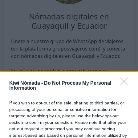
Nómadas digitales en
Guayaquil y Ecuador
Únete a nuestro grupo de WhatsApp de viajeros
(en la plataforma gruposviajeros.com), y conecta
con nómadas digitales en Guayaquil y Ecuador.
En este grupo podrás compartir consejos,
experiencias, preguntar dudas, etc. y chatear con
Kiwi Nómada -
Do Not Process My Personal
la comunidad de nómadas digitales en Ecuador.
Information
If you wish to opt-out of the sale, sharing to third parties, or
processing of your personal or sensitive information for
Acceder al grupo
targeted advertising by us, please use the below opt-out
(se te redigirá a gruposviajeros.com)
section to confirm your selection. Please note that after your
opt-out request is processed you may continue seeing
interest-based ads based on personal information utilized by