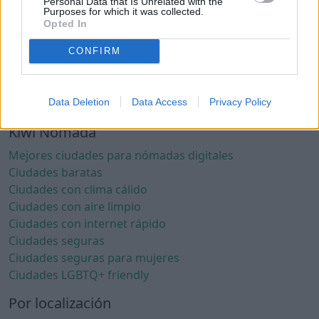
Personal Data that Is Unrelated with the
Purposes for which it was collected.
Opted In
CONFIRM
Data Deletion
Data Access
Privacy Policy
Kiwi Nómada
Mejores ciudades para nómadas digitales
Ciudades baratas
Ciudades con clima cálido
Ciudades con aire limpio
Ciudades con internet rápido
Ciudades seguras
Ciudades seguras para mujeres
Ciudades LGBTQ+ friendly
Por localización