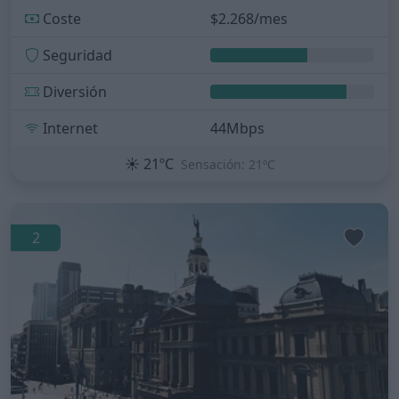
Coste
$2.268/mes
Seguridad
Diversión
Internet
44Mbps
☀️
21ºC
Sensación: 21ºC
2