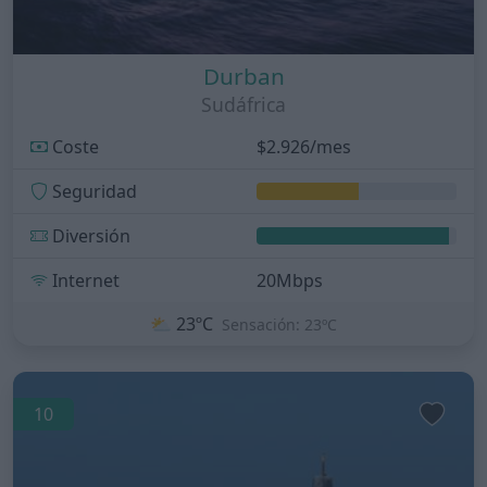
Durban
Sudáfrica
Coste
$2.926/mes
Seguridad
Diversión
Internet
20Mbps
⛅
23ºC
Sensación: 23ºC
10