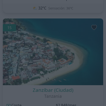
⛅
32ºC
Sensación: 36ºC
15
Zanzíbar (Ciudad)
Tanzania
Coste
$2.848/mes