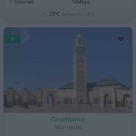
Internet
10Mbps
⛅
25ºC
Sensación: 25ºC
8
Casablanca
Marruecos