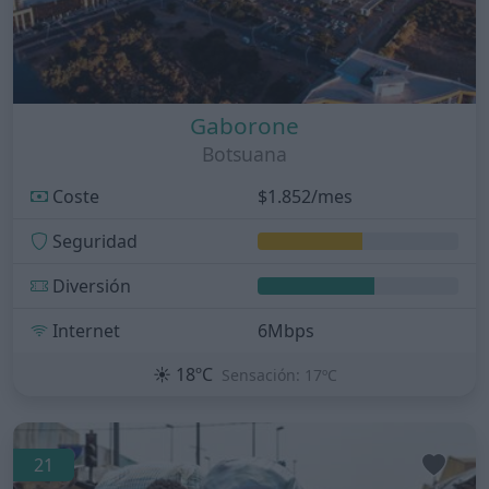
Gaborone
Botsuana
Coste
$1.852/mes
Seguridad
Diversión
Internet
6Mbps
☀️
18ºC
Sensación: 17ºC
21