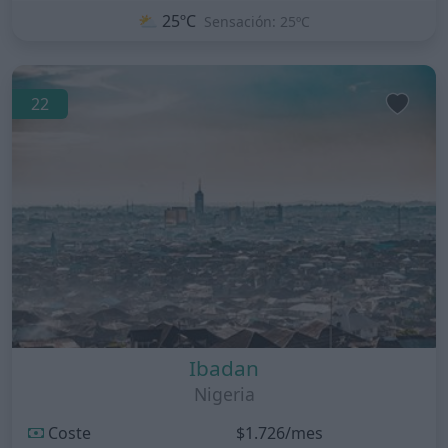
⛅
25ºC
Sensación: 25ºC
22
Ibadan
Nigeria
Coste
$1.726/mes