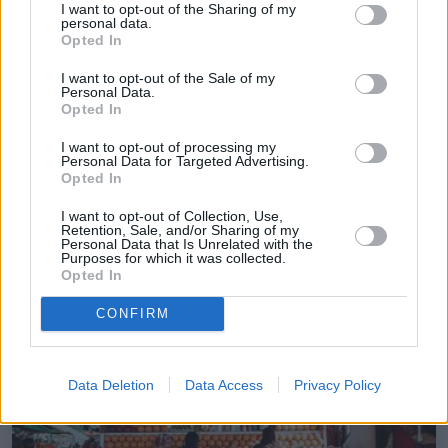
Kaduna
I want to opt-out of the Sharing of my
personal data.
Nigeria
Opted In
Coste
$474/mes
I want to opt-out of the Sale of my
Personal Data.
Seguridad
Opted In
Diversión
I want to opt-out of processing my
Personal Data for Targeted Advertising.
Opted In
Internet
25Mbps
I want to opt-out of Collection, Use,
⛅
24ºC
Sensación: 25ºC
Retention, Sale, and/or Sharing of my
Personal Data that Is Unrelated with the
Purposes for which it was collected.
Opted In
13
CONFIRM
Data Deletion
Data Access
Privacy Policy