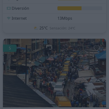
Diversión
Internet
13Mbps
⛅
25ºC
Sensación: 24ºC
5