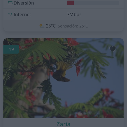
Diversión
Internet
7Mbps
⛅
25ºC
Sensación: 25ºC
19
Zaria