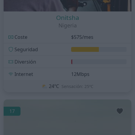
Onitsha
Nigeria
Coste
$575/mes
Seguridad
Diversión
Internet
12Mbps
⛅
24ºC
Sensación: 25ºC
17