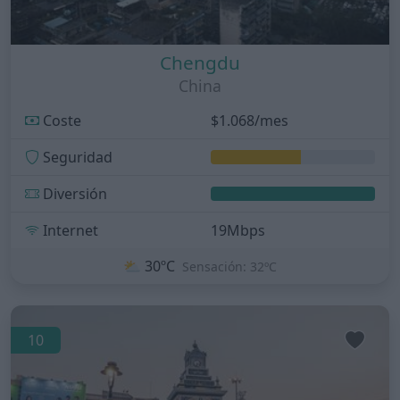
Chengdu
China
Coste
$1.068/mes
Seguridad
Diversión
Internet
19Mbps
⛅
30ºC
Sensación: 32ºC
10