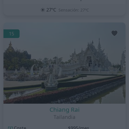
☀️
27ºC
Sensación: 27ºC
15
Chiang Rai
Tailandia
Coste
$995/mes