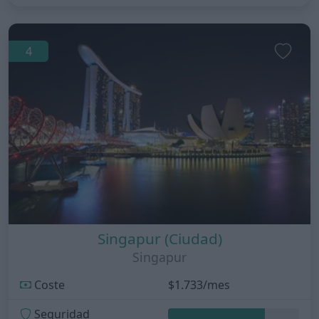
4
Singapur (Ciudad)
Singapur
Coste
$1.733/mes
Seguridad