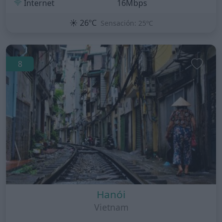
Internet
16Mbps
☀️
26ºC
Sensación: 25ºC
8
Hanói
Vietnam