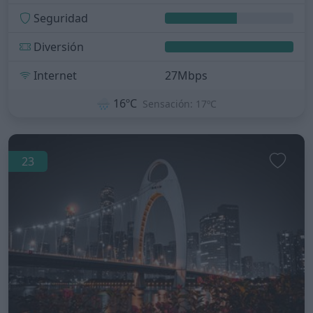
Seguridad
Diversión
Internet
27Mbps
🌧️
16ºC
Sensación: 17ºC
23