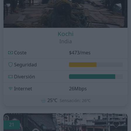
Kochi
India
Coste
$473/mes
Seguridad
Diversión
Internet
26Mbps
🌧️
25ºC
Sensación: 26ºC
21