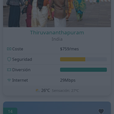
Thiruvananthapuram
India
Coste
$759/mes
Seguridad
Diversión
Internet
29Mbps
⛅
26ºC
Sensación: 27ºC
14