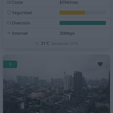
Coste
$594/mes
Seguridad
Diversión
Internet
20Mbps
⛅
31ºC
Sensación: 37ºC
9