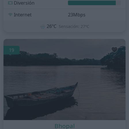
Diversión
Internet
23Mbps
🌧️
26ºC
Sensación: 27ºC
19
Bhopal