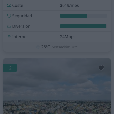
Coste
$619/mes
Seguridad
Diversión
Internet
24Mbps
🌧️
26ºC
Sensación: 26ºC
2