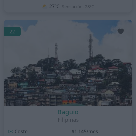
⛅
27ºC
Sensación: 28ºC
22
Baguio
Filipinas
Coste
$1.145/mes