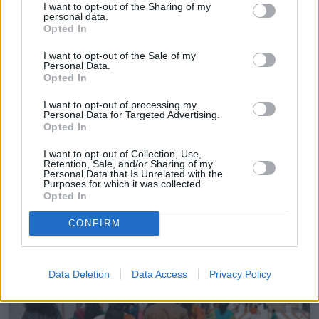
Da Lat
I want to opt-out of the Sharing of my
personal data.
Vietnam
Opted In
Coste
$574/mes
I want to opt-out of the Sale of my
Personal Data.
Seguridad
Opted In
Diversión
I want to opt-out of processing my
Personal Data for Targeted Advertising.
Opted In
Internet
22Mbps
I want to opt-out of Collection, Use,
⛅
22ºC
Sensación: 22ºC
Retention, Sale, and/or Sharing of my
Personal Data that Is Unrelated with the
Purposes for which it was collected.
Opted In
13
CONFIRM
Data Deletion
Data Access
Privacy Policy