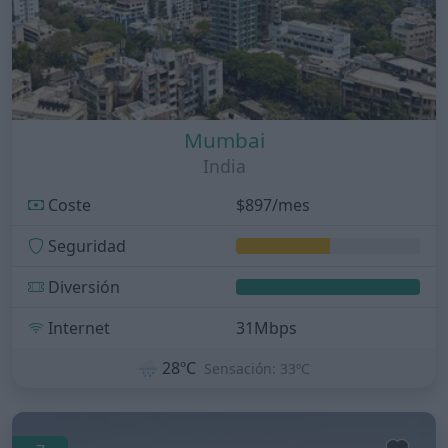
Mumbai
India
Coste
$897/mes
Seguridad
Diversión
Internet
31Mbps
🌧️
28ºC
Sensación: 33ºC