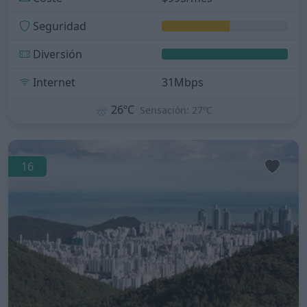
Seguridad
Diversión
Internet
31Mbps
🌧️
26ºC
Sensación: 27ºC
16