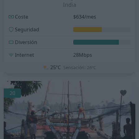
India
Coste
$634/mes
Seguridad
Diversión
Internet
28Mbps
⛅
25ºC
Sensación: 26ºC
20