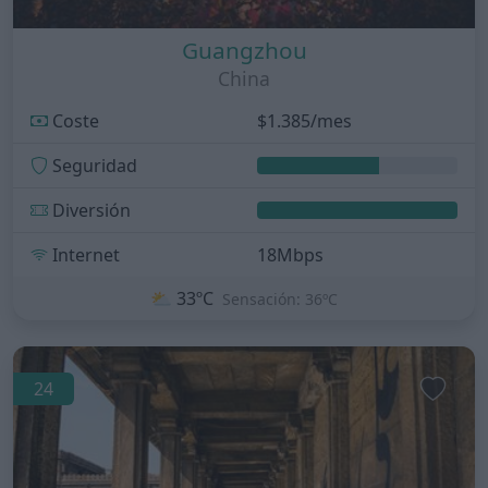
Guangzhou
China
Coste
$1.385/mes
Seguridad
Diversión
Internet
18Mbps
⛅
33ºC
Sensación: 36ºC
24