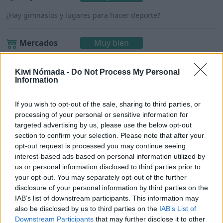
¿Hay gimnasios y lugares para hacer deporte?
Mercados
Muy bien
¿Hay tiendas de alimentos o supermercados?
Kiwi Nómada -
Do Not Process My Personal
Information
If you wish to opt-out of the sale, sharing to third parties, or
Shanghái para nómadas
processing of your personal or sensitive information for
targeted advertising by us, please use the below opt-out
digitales
section to confirm your selection. Please note that after your
opt-out request is processed you may continue seeing
Una vez detallados los puntos anteriores,
interest-based ads based on personal information utilized by
¿Shanghái es un buen lugar para vivir como
us or personal information disclosed to third parties prior to
your opt-out. You may separately opt-out of the further
nómada digital?
disclosure of your personal information by third parties on the
IAB’s list of downstream participants. This information may
Con una puntuación de 3,8/5,
Shanghái es un
also be disclosed by us to third parties on the
IAB’s List of
buen lugar para vivir como nómada digital
.
Downstream Participants
that may further disclose it to other