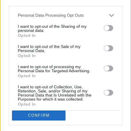
third parties.
Puntos a favor y puntos en
Personal Data Processing Opt Outs
contra
I want to opt-out of the Sharing of my
personal data.
Opted In
A continuación, vamos a listar algunos puntos a
favor y puntos de Shanghái para vivir como
I want to opt-out of the Sale of my
Personal Data.
nómada digital.
Opted In
Puntos a favor
I want to opt-out of processing my
Personal Data for Targeted Advertising.
Buen coste de vida.
Opted In
Buena calidad del aire (hoy).
I want to opt-out of Collection, Use,
Internet rápido.
Retention, Sale, and/or Sharing of my
Personal Data that Is Unrelated with the
Es un lugar seguro.
Purposes for which it was collected.
Poca probabilidad de sufrir un robo.
Opted In
Buena sanidad y hospitales.
CONFIRM
Hay una buena oferta gastronómica.
Hay lugares para tomar café o té.