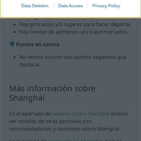
Hay lugares y eventos de cultura y ocio.
Data Deletion
Data Access
Privacy Policy
Hay lugares de interés que visitar.
Hay lugares para ir de compras.
Hay gimnasios y/o lugares para hacer deporte.
Hay tiendas de alimentos y/o supermercados.
Puntos en contra
No hemos encontrado puntos negativos que
destacar.
Más información sobre
Shanghái
En el apartado de
reseñas sobre Shanghái
podrás
ver reseñas de otras personas con
recomendaciones y opiniones sobre Shanghái.