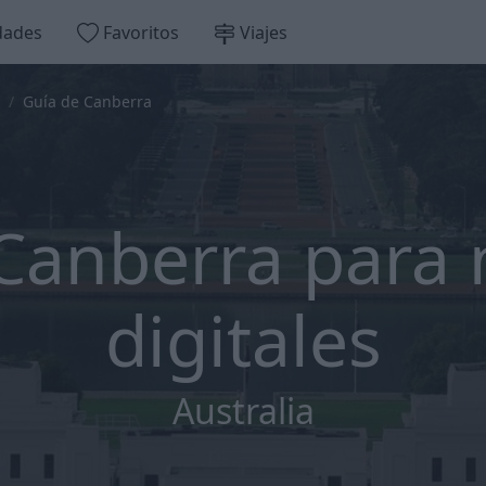
dades
Favoritos
Viajes
Guía de Canberra
 Canberra para
digitales
Australia