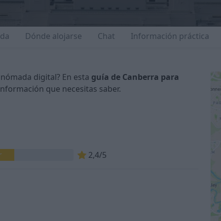
ida
Dónde alojarse
Chat
Información práctica
 nómada digital? En esta
guía de Canberra para
información que necesitas saber.
r
2,4/5