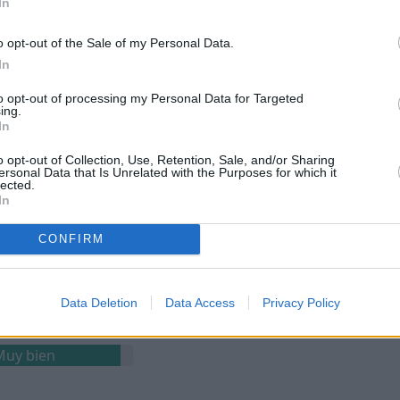
In
Bien
o opt-out of the Sale of my Personal Data.
 o grupos LGBTQ+.
In
to opt-out of processing my Personal Data for Targeted
ing.
In
o opt-out of Collection, Use, Retention, Sale, and/or Sharing
ersonal Data that Is Unrelated with the Purposes for which it
uy bien
lected.
In
CONFIRM
Muy bien
Data Deletion
Data Access
Privacy Policy
Muy bien