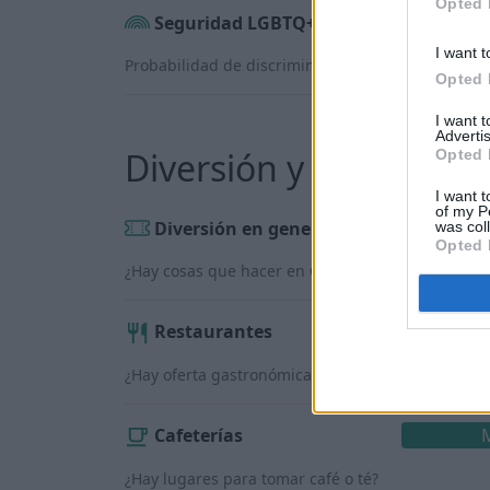
Opted 
Seguridad LGBTQ+
I want t
Probabilidad de discriminación contra personas
Opted 
I want 
Advertis
Diversión y servicios
Opted 
I want t
of my P
Diversión en general
M
was col
Opted 
¿Hay cosas que hacer en Canberra?
Restaurantes
¿Hay oferta gastronómica?
Cafeterías
¿Hay lugares para tomar café o té?