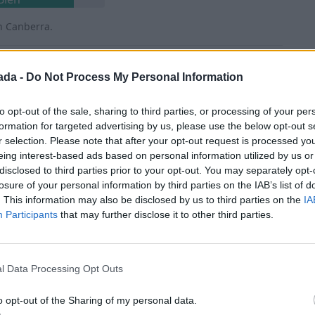
n Canberra.
ien
ada -
Do Not Process My Personal Information
to opt-out of the sale, sharing to third parties, or processing of your per
formation for targeted advertising by us, please use the below opt-out s
uy bien
r selection. Please note that after your opt-out request is processed y
eing interest-based ads based on personal information utilized by us or
 armada, etc.).
disclosed to third parties prior to your opt-out. You may separately opt-
losure of your personal information by third parties on the IAB’s list of
ien
. This information may also be disclosed by us to third parties on the
IA
Participants
that may further disclose it to other third parties.
o a la atención médica.
Bien
l Data Processing Opt Outs
ia las mujeres.
o opt-out of the Sharing of my personal data.