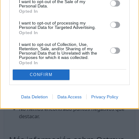
Internet rápido.
I want to opt-out of the Sale of my
Personal Data.
Es un lugar seguro.
Opted In
Buena sanidad y hospitales.
I want to opt-out of processing my
Es seguro para las mujeres.
Personal Data for Targeted Advertising.
LGBTQ+ friendly.
Opted In
Hay una buena oferta gastronómica.
I want to opt-out of Collection, Use,
Hay lugares para tomar café o té.
Retention, Sale, and/or Sharing of my
Personal Data that Is Unrelated with the
Hay lugares y eventos de cultura y ocio.
Purposes for which it was collected.
Hay lugares de interés que visitar.
Opted In
Hay lugares para ir de compras.
CONFIRM
Hay gimnasios y/o lugares para hacer deporte.
Hay tiendas de alimentos y/o supermercados.
Puntos en contra
Data Deletion
Data Access
Privacy Policy
No hemos encontrado puntos negativos que
destacar.