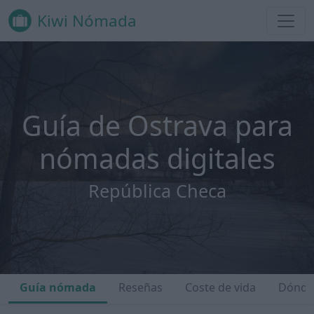
Kiwi Nómada
Guía de Ostrava para
nómadas digitales
República Checa
Guía nómada
Reseñas
Coste de vida
Dónde 