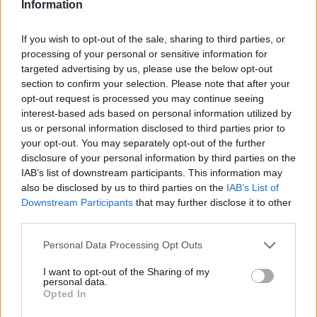
Information
Una vez detallados los puntos anteriores, ¿Ostrava
es un buen lugar para vivir como nómada digital?
If you wish to opt-out of the sale, sharing to third parties, or
Con una puntuación de 4,0/5,
Ostrava es un buen
processing of your personal or sensitive information for
lugar para vivir como nómada digital
.
targeted advertising by us, please use the below opt-out
section to confirm your selection. Please note that after your
opt-out request is processed you may continue seeing
interest-based ads based on personal information utilized by
Puntos a favor y puntos en
us or personal information disclosed to third parties prior to
contra
your opt-out. You may separately opt-out of the further
disclosure of your personal information by third parties on the
IAB’s list of downstream participants. This information may
A continuación, vamos a listar algunos puntos a
also be disclosed by us to third parties on the
IAB’s List of
favor y puntos de Ostrava para vivir como nómada
Downstream Participants
that may further disclose it to other
digital.
third parties.
Puntos a favor
Personal Data Processing Opt Outs
Buen coste de vida.
I want to opt-out of the Sharing of my
personal data.
Buena temperatura.
Opted In
Buena calidad del aire (hoy).