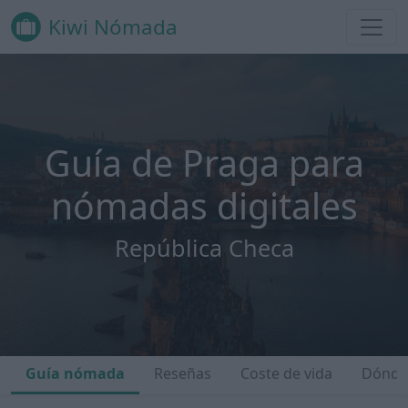
Kiwi Nómada
Guía de Praga para
nómadas digitales
República Checa
Guía nómada
Reseñas
Coste de vida
Dónde 