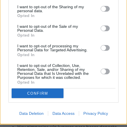
I want to opt-out of the Sharing of my
A continuación, vamos a listar algunos puntos a
personal data.
favor y puntos de Praga para vivir como nómada
Opted In
digital.
I want to opt-out of the Sale of my
Personal Data.
Puntos a favor
Opted In
Buena temperatura.
I want to opt-out of processing my
Personal Data for Targeted Advertising.
Buena calidad del aire (hoy).
Opted In
Internet rápido.
Es un lugar seguro.
I want to opt-out of Collection, Use,
Retention, Sale, and/or Sharing of my
Buena sanidad y hospitales.
Personal Data that Is Unrelated with the
Purposes for which it was collected.
Es seguro para las mujeres.
Opted In
LGBTQ+ friendly.
Hay una buena oferta gastronómica.
CONFIRM
Hay lugares para tomar café o té.
Hay lugares y eventos de cultura y ocio.
Hay lugares de interés que visitar.
Data Deletion
Data Access
Privacy Policy
Hay lugares para ir de compras.