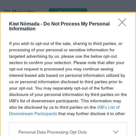
Mercados
Muy bien
¿Hay tiendas de alimentos o supermercados?
Kiwi Nómada -
Do Not Process My Personal
Information
If you wish to opt-out of the sale, sharing to third parties, or
processing of your personal or sensitive information for
Praga para nómadas digitales
targeted advertising by us, please use the below opt-out
section to confirm your selection. Please note that after your
opt-out request is processed you may continue seeing
Una vez detallados los puntos anteriores, ¿Praga
interest-based ads based on personal information utilized by
es un buen lugar para vivir como nómada digital?
us or personal information disclosed to third parties prior to
your opt-out. You may separately opt-out of the further
Con una puntuación de 3,6/5,
Praga es un buen
disclosure of your personal information by third parties on the
lugar para vivir como nómada digital
.
IAB’s list of downstream participants. This information may
also be disclosed by us to third parties on the
IAB’s List of
Downstream Participants
that may further disclose it to other
Puntos a favor y puntos en
third parties.
contra
Personal Data Processing Opt Outs