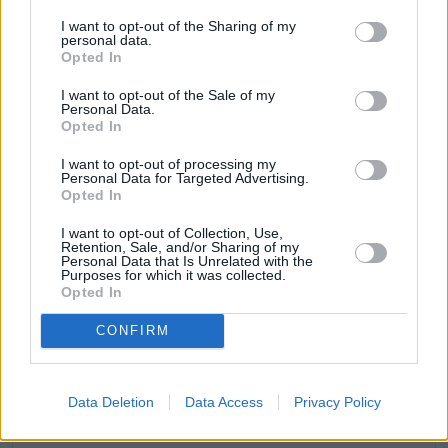
A continuación, vamos a listar algunos puntos a
I want to opt-out of the Sharing of my
favor y puntos de Pekín para vivir como nómada
personal data.
digital.
Opted In
I want to opt-out of the Sale of my
Puntos a favor
Personal Data.
Opted In
Buen coste de vida.
Internet rápido.
I want to opt-out of processing my
Personal Data for Targeted Advertising.
Es un lugar seguro.
Opted In
Poca probabilidad de sufrir un robo.
Buena sanidad y hospitales.
I want to opt-out of Collection, Use,
Retention, Sale, and/or Sharing of my
Es seguro para las mujeres.
Personal Data that Is Unrelated with the
Purposes for which it was collected.
Hay una buena oferta gastronómica.
Opted In
Hay lugares para tomar café o té.
Hay lugares y eventos de cultura y ocio.
CONFIRM
Hay lugares de interés que visitar.
Hay lugares para ir de compras.
Hay gimnasios y/o lugares para hacer deporte.
Data Deletion
Data Access
Privacy Policy
Hay tiendas de alimentos y/o supermercados.