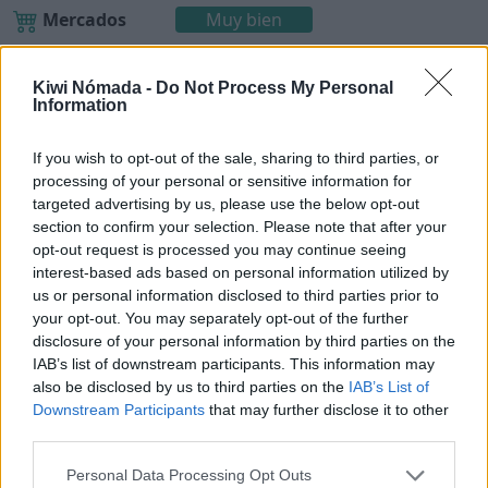
Mercados
Muy bien
¿Hay tiendas de alimentos o supermercados?
Kiwi Nómada -
Do Not Process My Personal
Information
If you wish to opt-out of the sale, sharing to third parties, or
Pekín para nómadas digitales
processing of your personal or sensitive information for
targeted advertising by us, please use the below opt-out
section to confirm your selection. Please note that after your
Una vez detallados los puntos anteriores, ¿Pekín es
opt-out request is processed you may continue seeing
un buen lugar para vivir como nómada digital?
interest-based ads based on personal information utilized by
us or personal information disclosed to third parties prior to
Con una puntuación de 3,8/5,
Pekín es un buen
your opt-out. You may separately opt-out of the further
lugar para vivir como nómada digital
.
disclosure of your personal information by third parties on the
IAB’s list of downstream participants. This information may
also be disclosed by us to third parties on the
IAB’s List of
Puntos a favor y puntos en
Downstream Participants
that may further disclose it to other
third parties.
contra
Personal Data Processing Opt Outs