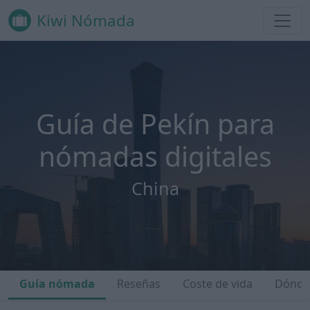
Kiwi Nómada
Guía de Pekín para
nómadas digitales
China
Guía nómada
Reseñas
Coste de vida
Dónde 