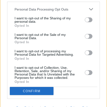
Personal Data Processing Opt Outs
Puntos a favor y puntos en
I want to opt-out of the Sharing of my
personal data.
contra
Opted In
I want to opt-out of the Sale of my
A continuación, vamos a listar algunos puntos a
Personal Data.
favor y puntos de Ponta do Sol para vivir como
Opted In
nómada digital.
I want to opt-out of processing my
Personal Data for Targeted Advertising.
Puntos a favor
Opted In
Buena temperatura.
I want to opt-out of Collection, Use,
Retention, Sale, and/or Sharing of my
Buena calidad del aire (hoy).
Personal Data that Is Unrelated with the
Purposes for which it was collected.
Internet rápido.
Opted In
Es un lugar seguro.
Poca probabilidad de sufrir un robo.
CONFIRM
Buena sanidad y hospitales.
Es seguro para las mujeres.