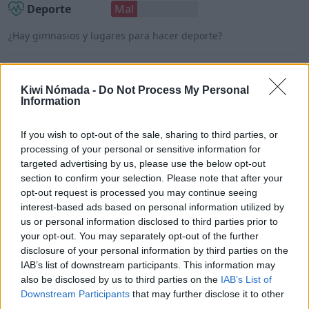
Deporte
Mal
¿Hay gimnasios y lugares para hacer deporte?
Mercados
Regular
Kiwi Nómada -
Do Not Process My Personal
¿Hay tiendas de alimentos o supermercados?
Information
If you wish to opt-out of the sale, sharing to third parties, or
processing of your personal or sensitive information for
targeted advertising by us, please use the below opt-out
Ponta do Sol para nómadas
section to confirm your selection. Please note that after your
digitales
opt-out request is processed you may continue seeing
interest-based ads based on personal information utilized by
us or personal information disclosed to third parties prior to
Una vez detallados los puntos anteriores, ¿Ponta
your opt-out. You may separately opt-out of the further
do Sol es un buen lugar para vivir como nómada
disclosure of your personal information by third parties on the
digital?
IAB’s list of downstream participants. This information may
also be disclosed by us to third parties on the
IAB’s List of
Con una puntuación de 3,9/5,
Ponta do Sol es un
Downstream Participants
that may further disclose it to other
buen lugar para vivir como nómada digital
.
third parties.